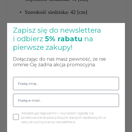
Szerokość siedziska: 42 [cm]
Wysokość do siedziska: 39 [cm]
Zapisz się do newslettera
i odbierz
5% rabatu
na
Wysokość oparcia: 34 [cm]
pierwsze zakupy!
Dane techniczne
fotela 20cm:
Dołączając do nas masz pewność, że nie
Tkanina: Velvet
ominie Cię żadna akcja promocyjna.
Wysokość całkowita: 74 [cm]
Szerokość całkowita: 73 [cm]
Głębokość całkowita: 60 [cm]
Akceptuję regulamin i wyrażam zgodę na
Głębokość siedziska: 41 [cm]
przetwarzanie powyższych danych osobowych w
celu otrzymywania newslettera.
Szerokość siedziska: 42 [cm]