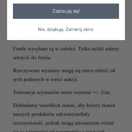
Wysokość do siedziska: 44 [cm]
Zapisuję się!
Wysokość oparcia: 34 [cm]
Nie, dziękuję. Zamknij okno.
Maksymalna
waga obciążenia: 120 kg.
Fotele wysyłane są w całości. Tylko nóżki należy
wkręcić do fotela.
Rzeczywiste wymiary mogą się nieco różnić od
tych podanych w treści aukcji.
Tolerancja wymiarów może wynosić +/- 2cm.
Dokładamy wszelkich starań, aby kolory tkanin
naszych produktów odzwierciedlały
rzeczywistość, jednak mogą nieznacznie różnić
się w zależności od parametrów i ustawień