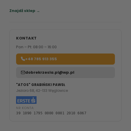
Zapraszamy do naszych salonów meblowych.
Znajdź sklep →
KONTAKT
Pon – Pt: 08:00 – 16:00
+48 785 913 355
dobrekrzesla.pl@wp.pl
"ATOS" GRABIŃSKI PAWEŁ
Jezioro 68, 42-133 Węglowice
NR KONTA:
39 1090 1795 0000 0001 2010 6067