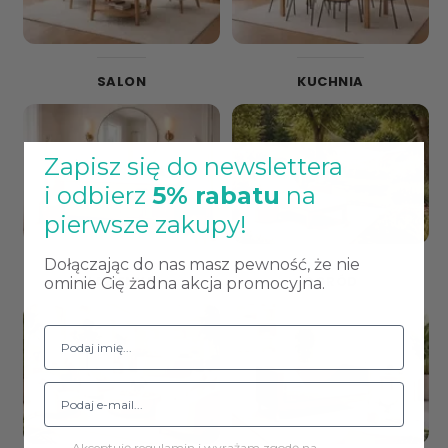
SALON
KUCHNIA
Zapisz się do newslettera
i odbierz
5% rabatu
na
pierwsze zakupy!
Dołączając do nas masz pewność, że nie
ŁAZIENKA
OGRÓD
ominie Cię żadna akcja promocyjna.
Akceptuję regulamin i wyrażam zgodę na