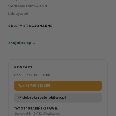
Śledzenie zamówienia
Lista życzeń
SKLEPY STACJONARNE
Zapraszamy do naszych salonów meblowych.
Znajdź sklep →
KONTAKT
Pon – Pt: 08:00 – 16:00
+48 785 913 355
dobrekrzesla.pl@wp.pl
"ATOS" GRABIŃSKI PAWEŁ
Jezioro 68, 42-133 Węglowice