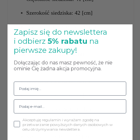
Szerokość siedziska: 42 [cm]
Wysokość do siedziska: 39 [cm]
Zapisz się do newslettera
i odbierz
5% rabatu
na
Wysokość oparcia: 34 [cm]
pierwsze zakupy!
Dane techniczne
fotela 20cm:
Dołączając do nas masz pewność, że nie
Tkanina: Velvet
ominie Cię żadna akcja promocyjna.
Wysokość całkowita: 74 [cm]
Szerokość całkowita: 73 [cm]
Głębokość całkowita: 60 [cm]
Akceptuję regulamin i wyrażam zgodę na
Głębokość siedziska: 41 [cm]
przetwarzanie powyższych danych osobowych w
celu otrzymywania newslettera.
Szerokość siedziska: 42 [cm]