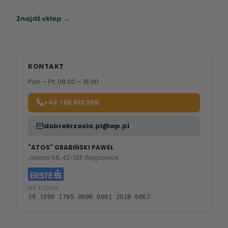
Zapraszamy do naszych salonów meblowych.
Znajdź sklep →
KONTAKT
Pon – Pt: 08:00 – 16:00
+48 785 913 355
dobrekrzesla.pl@wp.pl
"ATOS" GRABIŃSKI PAWEŁ
Jezioro 68, 42-133 Węglowice
NR KONTA:
39 1090 1795 0000 0001 2010 6067