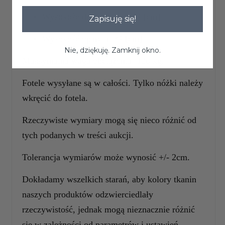
Wysokość do siedziska: 44 [cm]
Zapisuję się!
Wysokość oparcia: 34 [cm]
Nie, dziękuję. Zamknij okno.
Maksymalna
waga obciążenia: 120 kg.
Fotele wysyłane są w całości. Tylko nóżki należy
wkręcić do fotela.
Rzeczywiste wymiary mogą się nieco różnić od
tych podanych w treści aukcji.
Tolerancja wymiarów może wynosić +/- 2cm.
Dokładamy wszelkich starań, aby kolory tkanin
naszych produktów odzwierciedlały
rzeczywistość, jednak mogą nieznacznie różnić
się w zależności od parametrów i ustawień