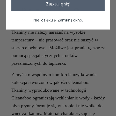
Zapisuję się!
Gramatura: 300 g / m2 + - 5%
Nie, dziękuję. Zamknij okno.
Szerokość: 142 cm + - 3 cm
Tkaniny nie należy narażać na wysokie
temperatury – nie prasować oraz nie suszyć w
suszarce bębnowej. Możliwe jest pranie ręczne za
pomocą specjalistycznych środków
przeznaczonych do tapicerki.
Z myślą o wspólnym komforcie użytkowania
kolekcja stworzono w jakości Cleanaboo.
Tkaniny wyprodukowane w technologii
Cleanaboo ograniczają wchłanianie wody - każdy
płyn płynny formuje się w krople i nie wnika do
wnętrza tkaniny. Materiał charakteryzuje się