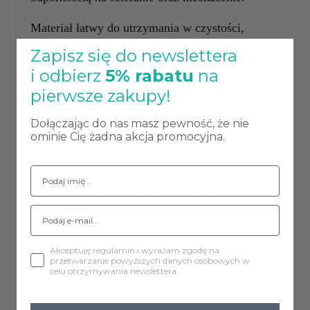
Materiał łatwy do utrzymania w czystości,
posiada atesty do użytku komercyjnego oraz
Zapisz się do newslettera
OEKO-TEX
i odbierz
5% rabatu
na
pierwsze zakupy!
Produkt sprawdzony pod kątem substancji
szkodliwych przez zewnętrzne, akredytowane
Dołączając do nas masz pewność, że nie
ominie Cię żadna akcja promocyjna.
instytuty.
Wytrzymała aksamitna tkanina o szlachetnym
połysku wnosi do każdego pomieszczenia
odrobinę luksusu.
Odporność na światło: 4
Akceptuję regulamin i wyrażam zgodę na
przetwarzanie powyższych danych osobowych w
celu otrzymywania newslettera.
Odporność na ścieranie: > 50 000
Skłonność do pillingu: 4 – 5