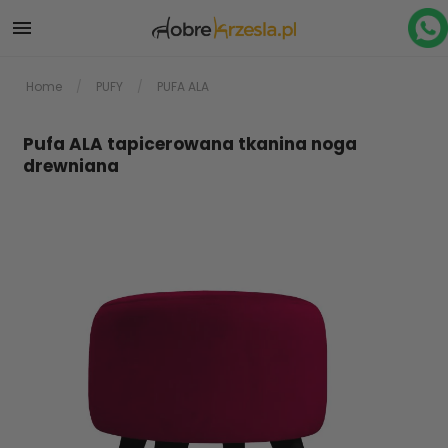

Home
PUFY
PUFA ALA
Pufa ALA tapicerowana tkanina noga
drewniana