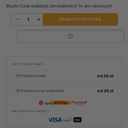
Brutto
Czas realizacji zamówienia 5-14 dni roboczych
DODAJ DO KOSZYKA
favorite_border
KOSZT DOSTAWY
📦 Paczka Kurier
od 20 zł
📦 Paczka kurier pobranie
od 25 zł
METODY PŁATNOŚCI