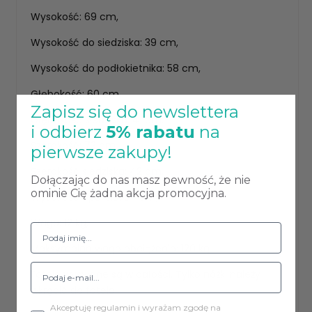
Wysokość: 69 cm,
Wysokość do siedziska: 39 cm,
Wysokość do podłokietnika: 58 cm,
Głębokość: 60 cm,
Zapisz się do newslettera
Głębokość siedziska: 41 cm,
i odbierz
5% rabatu
na
Szerokość: 73 cm,
pierwsze zakupy!
Szerokość siedziska: 42 cm,
Dołączając do nas masz pewność, że nie
ominie Cię żadna akcja promocyjna.
Wysokość oparcia: 34 cm,
Waga: 12 kg,
Maksymalna waga obciążenia: 120 kg.
Fotele wysyłane są w całości. Tylko nóżki należy
wkręcić do fotela.
Akceptuję regulamin i wyrażam zgodę na