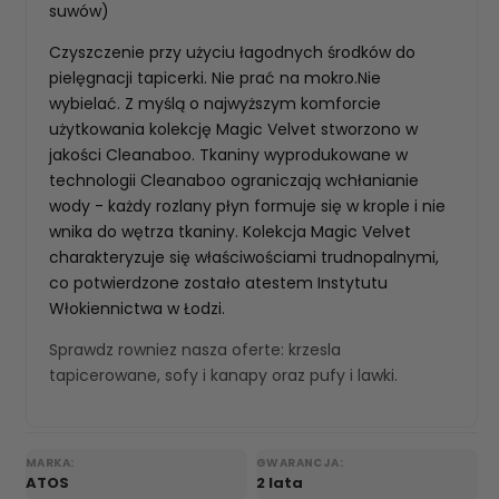
suwów)
Czyszczenie przy użyciu łagodnych środków do
pielęgnacji tapicerki. Nie prać na mokro.Nie
wybielać. Z myślą o najwyższym komforcie
użytkowania kolekcję Magic Velvet stworzono w
jakości Cleanaboo. Tkaniny wyprodukowane w
technologii Cleanaboo ograniczają wchłanianie
wody - każdy rozlany płyn formuje się w krople i nie
wnika do wętrza tkaniny. Kolekcja Magic Velvet
charakteryzuje się właściwościami trudnopalnymi,
co potwierdzone zostało atestem Instytutu
Włokiennictwa w Łodzi.
Sprawdz rowniez nasza oferte:
krzesla
tapicerowane
,
sofy i kanapy
oraz
pufy i lawki
.
MARKA:
GWARANCJA:
ATOS
2 lata