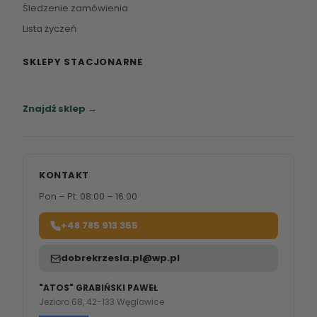
Śledzenie zamówienia
Lista życzeń
SKLEPY STACJONARNE
Zapraszamy do naszych salonów meblowych.
Znajdź sklep →
KONTAKT
Pon – Pt: 08:00 – 16:00
+48 785 913 355
dobrekrzesla.pl@wp.pl
"ATOS" GRABIŃSKI PAWEŁ
Jezioro 68, 42-133 Węglowice