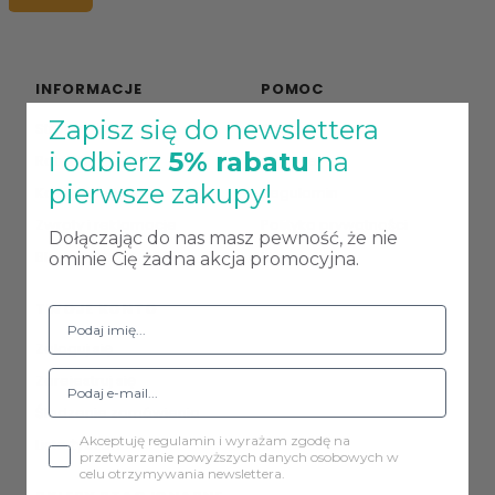
INFORMACJE
POMOC
Zapisz się do newslettera
Strona główna
Kontakt
i odbierz
5% rabatu
na
Raty 0%
O firmie
pierwsze zakupy!
Koszty dostawy
Regulamin
Zwroty i reklamacje
Polityka prywatności
Dołączając do nas masz pewność, że nie
Blog
Mapa strony
ominie Cię żadna akcja promocyjna.
TWOJE KONTO
Zaloguj się
Zarejestruj się
Śledzenie zamówienia
Akceptuję regulamin i wyrażam zgodę na
Lista życzeń
przetwarzanie powyższych danych osobowych w
celu otrzymywania newslettera.