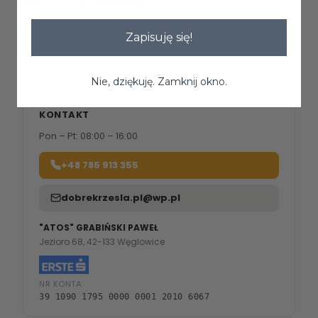
SKLEPY STACJONARNE
Zapraszamy do naszych salonów meblowych.
Zapisuję się!
Znajdź sklep →
Nie, dziękuję. Zamknij okno.
KONTAKT
Pon – Pt: 08:00 – 16:00
+48 785 913 355
dobrekrzesla.pl@wp.pl
"ATOS" GRABIŃSKI PAWEŁ
Jezioro 68, 42-133 Węglowice
NR KONTA:
39 1090 1795 0000 0001 2010 6067