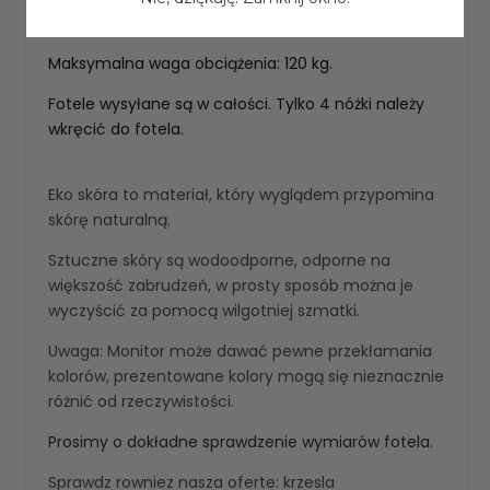
Waga: 12 kg,
Maksymalna waga obciążenia: 120 kg.
Fotele wysyłane są w całości. Tylko 4 nóżki należy
wkręcić do fotela.
Eko skóra to materiał, który wyglądem przypomina
skórę naturalną.
Sztuczne skóry są wodoodporne, odporne na
większość zabrudzeń, w prosty sposób można je
wyczyścić za pomocą wilgotniej szmatki.
Uwaga: Monitor może dawać pewne przekłamania
kolorów, prezentowane kolory mogą się nieznacznie
różnić od rzeczywistości.
Prosimy o dokładne sprawdzenie wymiarów fotela.
Sprawdz rowniez nasza oferte:
krzesla