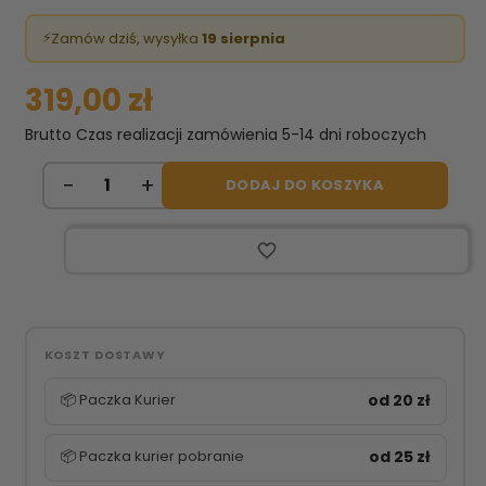
⚡
Zamów dziś, wysyłka
19 sierpnia
319,00 zł
Brutto
Czas realizacji zamówienia 5-14 dni roboczych
DODAJ DO KOSZYKA
favorite_border
KOSZT DOSTAWY
📦 Paczka Kurier
od 20 zł
📦 Paczka kurier pobranie
od 25 zł