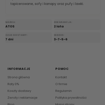
tapicerowane
,
sofy i kanapy
oraz
pufy i lawki
.
MARKA:
GWARANCJA:
ATOS
2 lata
CZAS DOSTAWY:
INDEKS:
7 dni
3-7-5-6
INFORMACJE
POMOC
Strona główna
Kontakt
Raty 0%
O firmie
Koszty dostawy
Regulamin
Zwroty i reklamacje
Polityka prywatności
Blog
Mapa strony