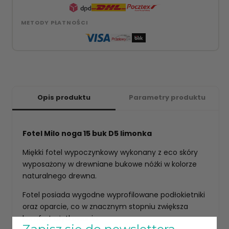
METODY PŁATNOŚCI
Opis produktu
Parametry produktu
Fotel Milo noga 15 buk D5 limonka
Miękki fotel wypoczynkowy wykonany z eco skóry
wyposażony w drewniane bukowe nóżki w kolorze
naturalnego drewna.
Fotel posiada wygodne wyprofilowane podłokietniki
oraz oparcie, co w znacznym stopniu zwiększa
komfort użytkowania.