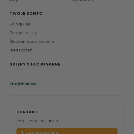
TWOJE KONTO
Zaloguj się
Zarejestruj się
Śledzenie zamówienia
Lista życzeń
SKLEPY STACJONARNE
Zapraszamy do naszych salonów meblowych.
Znajdź sklep →
KONTAKT
Pon – Pt: 08:00 – 16:00
+48 785 913 355