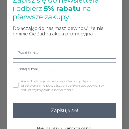
Zapisz się do newslettera
Fotel idealnie nadaje się do salonu, biura czy
i odbierz
5% rabatu
na
poczekalni.
pierwsze zakupy!
Dołączając do nas masz pewność, że nie
Dane techniczne:
ominie Cię żadna akcja promocyjna.
Rodzaj materiału: Eco skóra
Wysokość: 69 cm,
Wysokość do siedziska: 39 cm,
Wysokość do podłokietnika: 58 cm,
Akceptuję regulamin i wyrażam zgodę na
Głębokość: 60 cm,
przetwarzanie powyższych danych osobowych w
celu otrzymywania newslettera.
Głębokość siedziska: 41 cm,
Szerokość: 73 cm,
Zapisuję się!
Szerokość siedziska: 42 cm,
Wysokość oparcia: 34 cm,
Nie, dziękuję. Zamknij okno.