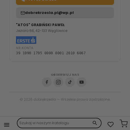
dobrekrzesla.pl@wp.pl
"ATOS" GRABIŃSKI PAWEŁ
Jezioro 68, 42-133 Węglowice
NR KONTA:
39 1090 1795 0000 0001 2010 6067
OBSERWUJ NAS
© 2026 dobrekrzesła — Wszelkie prawa zastrzeżone.
search
