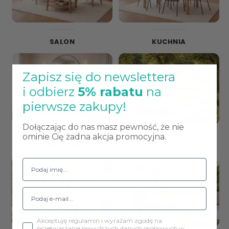
SALON
KUCHNIA
Zapisz się do newslettera
i odbierz
5% rabatu
na
pierwsze zakupy!
Dołączając do nas masz pewność, że nie
ominie Cię żadna akcja promocyjna.
ŁAZIENKA
OGRÓD
Akceptuję regulamin i wyrażam zgodę na
przetwarzanie powyższych danych osobowych w