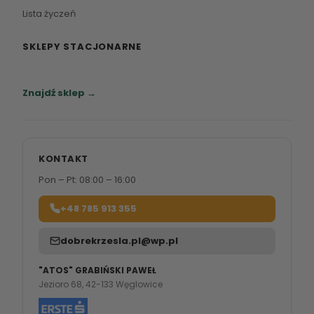
Lista życzeń
SKLEPY STACJONARNE
Zapraszamy do naszych salonów meblowych.
Znajdź sklep →
KONTAKT
Pon – Pt: 08:00 – 16:00
+48 785 913 355
dobrekrzesla.pl@wp.pl
"ATOS" GRABIŃSKI PAWEŁ
Jezioro 68, 42-133 Węglowice