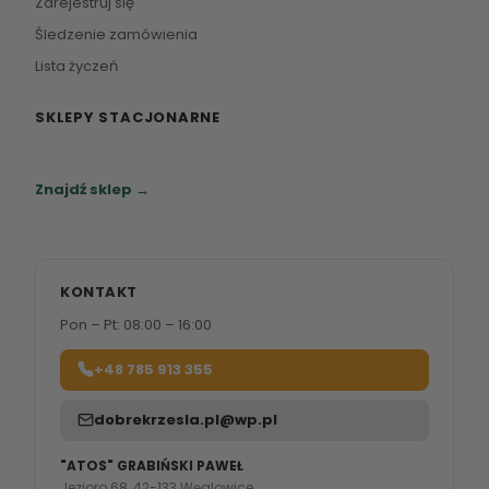
Zarejestruj się
Śledzenie zamówienia
Lista życzeń
SKLEPY STACJONARNE
Zapraszamy do naszych salonów meblowych.
Znajdź sklep →
KONTAKT
Pon – Pt: 08:00 – 16:00
+48 785 913 355
dobrekrzesla.pl@wp.pl
"ATOS" GRABIŃSKI PAWEŁ
Jezioro 68, 42-133 Węglowice