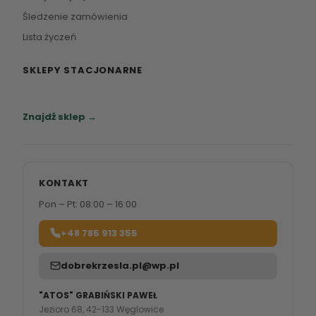
Śledzenie zamówienia
Lista życzeń
SKLEPY STACJONARNE
Zapraszamy do naszych salonów meblowych.
Znajdź sklep →
KONTAKT
Pon – Pt: 08:00 – 16:00
+48 785 913 355
dobrekrzesla.pl@wp.pl
"ATOS" GRABIŃSKI PAWEŁ
Jezioro 68, 42-133 Węglowice