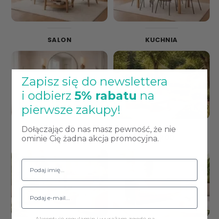
SALON
KUCHNIA
Zapisz się do newslettera
i odbierz
5% rabatu
na
pierwsze zakupy!
Dołączając do nas masz pewność, że nie
ŁAZIENKA
OGRÓD
ominie Cię żadna akcja promocyjna.
Akceptuję regulamin i wyrażam zgodę na