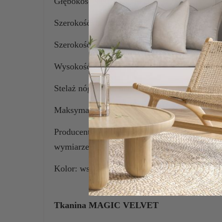
Głębokość siedziska: 48 cm,
Szerokość: 53 cm,
Szerokość siedziska: 48 cm ,
Wysokość oparcia: 38 cm,
Stelaż nóg: metal malowany proszkowo w kol
Maksymalna waga obciążenia: 120 kg.
Producent zastrzega możliwość wystąpienia r
wymiarze.
Kolor: wszystkie kolory tkanin dostępne z wzo
Tkanina MAGIC VELVET