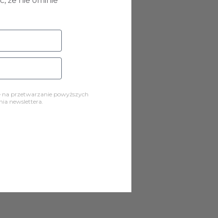
, że nie ominie
ę na przetwarzanie powyższych
a newslettera.