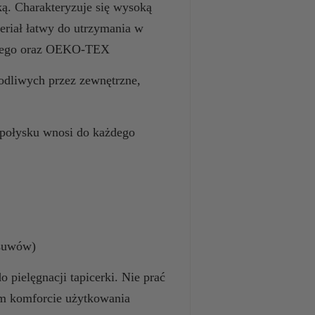
ką. Charakteryzuje się wysoką
eriał łatwy do utrzymania w
yjnego oraz OEKO-TEX
odliwych przez zewnętrzne,
 połysku wnosi do każdego
 suwów)
 pielęgnacji tapicerki. Nie prać
m komforcie użytkowania