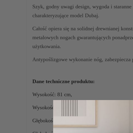
Szyk, godny uwagi design, wygoda i staranne
charakteryzujące model Dubaj.
Całość opiera się na solidnej drewnianej kons
metalowych nogach gwarantujących ponadprzec
użytkowania.
Antypoślizgowe wykonanie nóg, zabezpiecza 
Dane techniczne produktu:
Wysokość: 81 cm,
Wysokość do siedziska: 48 cm,
Głębokość: 59 cm,