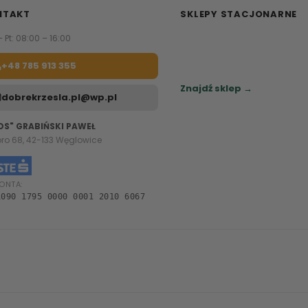
NTAKT
SKLEPY STACJONARNE
– Pt: 08:00 – 16:00
Zapraszamy do naszych sa
meblowych.
+48 785 913 355
Sprawdź najbliższy sklep.
Znajdź sklep →
dobrekrzesla.pl@wp.pl
OS" GRABIŃSKI PAWEŁ
oro 68, 42-133 Węglowice
ONTA:
1090 1795 0000 0001 2010 6067