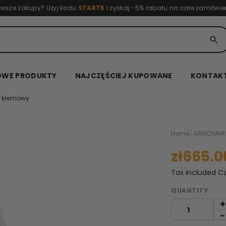
rwsze zakupy? Użyj kodu
START5
i zyskaj -5% rabatu na całe zamówie
search
OWE PRODUKTY
NAJCZĘŚCIEJ KUPOWANE
KONTAK
0 kremowy
Home
/
ARMCHAIR
zł665.0
Tax included
Cz
QUANTITY