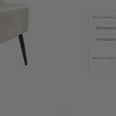
KOSZT DOST
📦 Paczka K
📦 Paczka k
METODY PŁAT