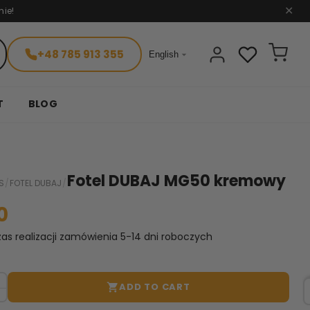
nie!
✕
+48 785 913 355

English
T
BLOG
Fotel DUBAJ MG50 kremowy
S
/
FOTEL DUBAJ
/
0
as realizacji zamówienia 5-14 dni roboczych
ADD TO CART
