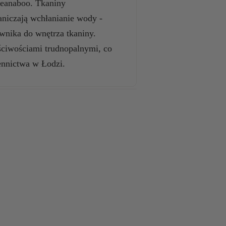
leanaboo. Tkaniny
niczają wchłanianie wody -
 wnika do wnętrza tkaniny.
ściwościami trudnopalnymi, co
ennictwa w Łodzi.