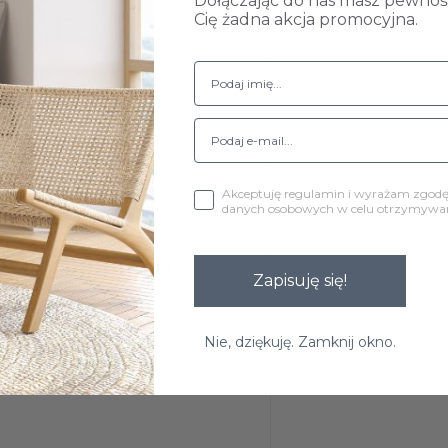
Dołączając do nas masz pewność
Cię żadna akcja promocyjna.
orze czarnym
Akceptuję regulamin i wyrażam zgod
danych osobowych w celu otrzymywani
óżnic +/-3 cm w każdym
Zapisuję się!
rnika.
Nie, dziękuję. Zamknij okno.