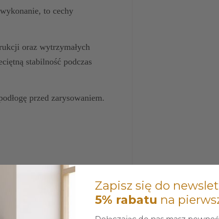
 wykonanie, to cechy
trukcji oraz wytrzymałych
iętną stabilność podczas
podłogę przed zarysowaniem.
Zapisz się do newslet
5% rabatu
na pierws