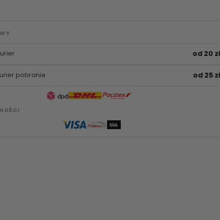
AWY
urier
od 20 z
urier pobranie
od 25 z
NOŚCI