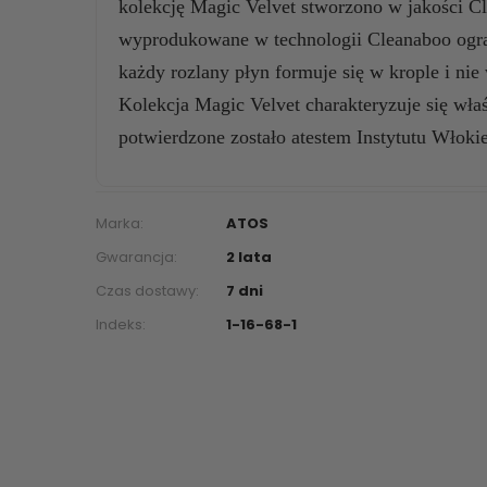
kolekcję Magic Velvet stworzono w jakości C
wyprodukowane w technologii Cleanaboo ogra
każdy rozlany płyn formuje się w krople i nie
Kolekcja Magic Velvet charakteryzuje się wła
potwierdzone zostało atestem Instytutu Włoki
Marka:
ATOS
Gwarancja:
2 lata
Czas dostawy:
7 dni
Indeks:
1-16-68-1