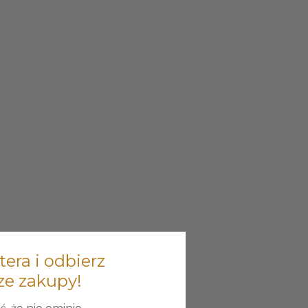
tera i odbierz
ze zakupy!