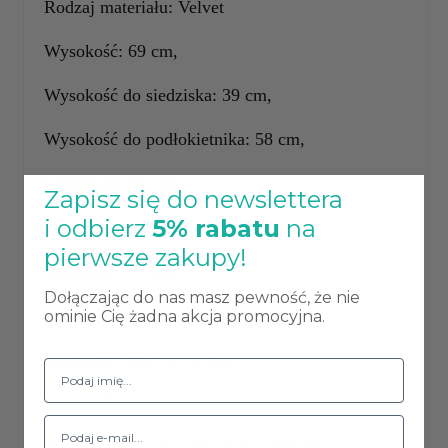
Rodzaj materiału: Velvet
Wysokość: 69 cm,
Wysokość do siedziska: 39 cm,
Wysokość do podłokietnika: 58 cm,
Głębokość: 60 cm,
Zapisz się do newslettera
i odbierz
5% rabatu
na
Głębokość siedziska: 41 cm,
pierwsze zakupy!
Szerokość: 73 cm,
Dołączając do nas masz pewność, że nie
Szerokość siedziska: 42 cm,
ominie Cię żadna akcja promocyjna.
Wysokość oparcia: 34 cm,
Waga: 12 kg,
Maksymalna waga obciążenia: 120 kg.