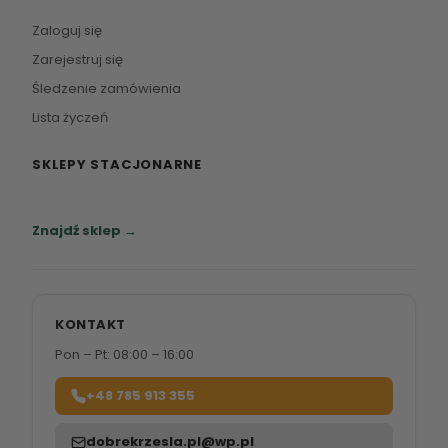
Zaloguj się
Zarejestruj się
Śledzenie zamówienia
Lista życzeń
SKLEPY STACJONARNE
Zapraszamy do naszych salonów meblowych.
Znajdź sklep →
KONTAKT
Pon – Pt: 08:00 – 16:00
+48 785 913 355
dobrekrzesla.pl@wp.pl