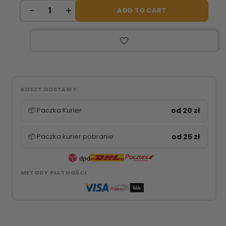
ADD TO CART
favorite_border
KOSZT DOSTAWY
📦 Paczka Kurier
od 20 zł
📦 Paczka kurier pobranie
od 25 zł
METODY PŁATNOŚCI