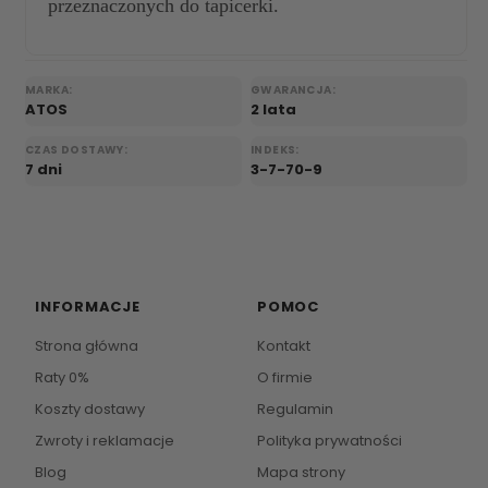
przeznaczonych do tapicerki.
MARKA:
GWARANCJA:
ATOS
2 lata
CZAS DOSTAWY:
INDEKS:
7 dni
3-7-70-9
INFORMACJE
POMOC
Strona główna
Kontakt
Raty 0%
O firmie
Koszty dostawy
Regulamin
Zwroty i reklamacje
Polityka prywatności
Blog
Mapa strony