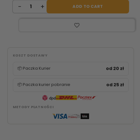
ADD TO CART
favorite_border
KOSZT DOSTAWY
📦 Paczka Kurier
od 20 zł
📦 Paczka kurier pobranie
od 25 zł
METODY PŁATNOŚCI