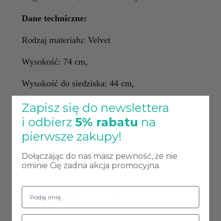
Dane techniczne:
Rodzaj materiału: Velvet
Wysokość: 74 cm,
Wysokość do siedziska: 44 cm,
Wysokość do podłokietnika: 63 cm,
Zapisz się do newslettera
i odbierz
5% rabatu
na
Głębokość: 60 cm,
pierwsze zakupy!
Głębokość siedziska: 41 cm,
Dołączając do nas masz pewność, że nie
ominie Cię żadna akcja promocyjna.
Szerokość: 73 cm,
Szerokość siedziska: 42 cm,
Wysokość oparcia: 34 cm,