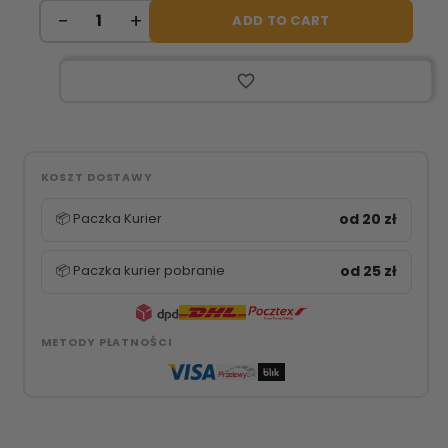
ADD TO CART
favorite_border
KOSZT DOSTAWY
📦 Paczka Kurier
od 20 zł
📦 Paczka kurier pobranie
od 25 zł
METODY PŁATNOŚCI