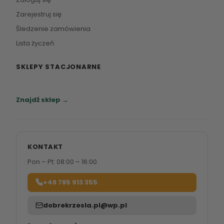
Zarejestruj się
Śledzenie zamówienia
Lista życzeń
SKLEPY STACJONARNE
Zapraszamy do naszych salonów meblowych.
Znajdź sklep →
KONTAKT
Pon – Pt: 08:00 – 16:00
+48 785 913 355
dobrekrzesla.pl@wp.pl