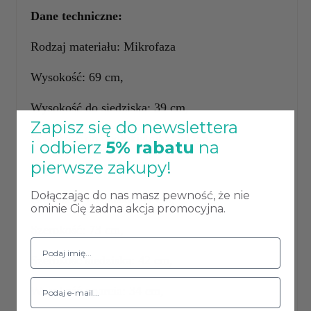
Dane techniczne:
Rodzaj materiału: Mikrofaza
Wysokość: 69 cm,
Wysokość do siedziska: 39 cm,
Zapisz się do newslettera
Wysokość do podłokietnika: 58 cm,
i odbierz
5% rabatu
na
pierwsze zakupy!
Głębokość: 60 cm,
Dołączając do nas masz pewność, że nie
Głębokość siedziska: 41 cm,
ominie Cię żadna akcja promocyjna.
Szerokość: 73 cm,
Szerokość siedziska: 42 cm,
Wysokość oparcia: 34 cm,