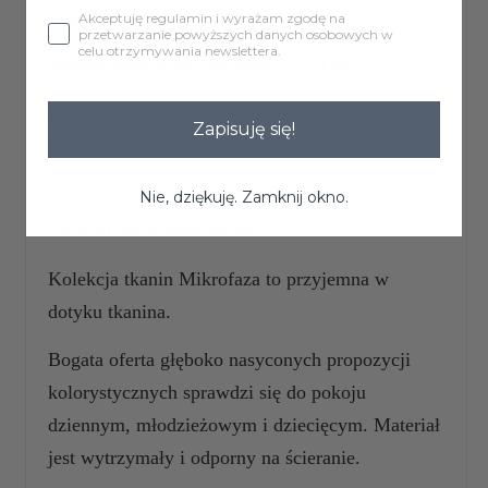
Waga: 12 kg,
Akceptuję regulamin i wyrażam zgodę na
przetwarzanie powyższych danych osobowych w
celu otrzymywania newslettera.
Maksymalna waga obciążenia: 120 kg.
Fotele wysyłane są w całości. Tylko 4 nóżki
Zapisuję się!
należy wkręcić do fotela.
Nie, dziękuję. Zamknij okno.
TKANINA MIKROFAZA
Kolekcja tkanin Mikrofaza to przyjemna w
dotyku tkanina.
Bogata oferta głęboko nasyconych propozycji
kolorystycznych sprawdzi się do pokoju
dziennym, młodzieżowym i dziecięcym. Materiał
jest wytrzymały i odporny na ścieranie.