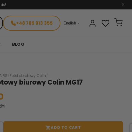
nie!
✕
+48 785 913 355

English
T
BLOG
AIRS
/
Fotel obrotowy Colin
/
otowy biurowy Colin MG17
0
dni
ADD TO CART
