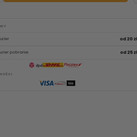
AWY
urier
od 20 z
urier pobranie
od 25 z
NOŚCI