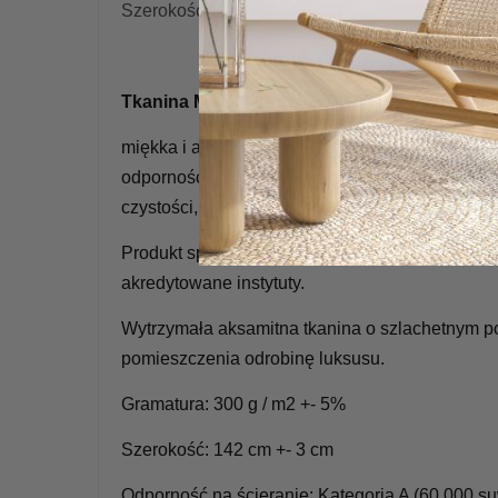
Szerokość całkowita: 56 cm
Tkanina MAGIC VELVET
miękka i aksamitna w dotyku tkaniną tapicerską
odpornością na ścieranie oraz mechacenie.Mate
czystości, posiada atesty do użytku komercyj
Produkt sprawdzony pod kątem substancji szko
akredytowane instytuty.
Wytrzymała aksamitna tkanina o szlachetnym p
pomieszczenia odrobinę luksusu.
Gramatura: 300 g / m2 +- 5%
Szerokość: 142 cm +- 3 cm
Odporność na ścieranie: Kategoria A (60 000 s