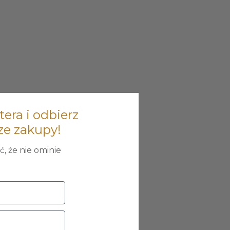
tera i odbierz
ze zakupy!
, że nie ominie