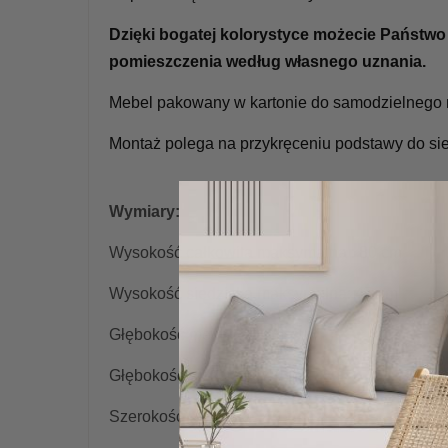
Dzięki bogatej kolorystyce możecie Państwo
pomieszczenia według własnego uznania.
Mebel pakowany w kartonie do samodzielnego 
Montaż polega na przykręceniu podstawy do sie
Wymiary:
Wysokość całkowita maksymalna : 80 cm
Wysokość siedziska maksymalna: 47 cm
Głębokość mebla: 56 cm
Głębokość siedziska: 44 cm
Szerokość siedziska: 46 cm