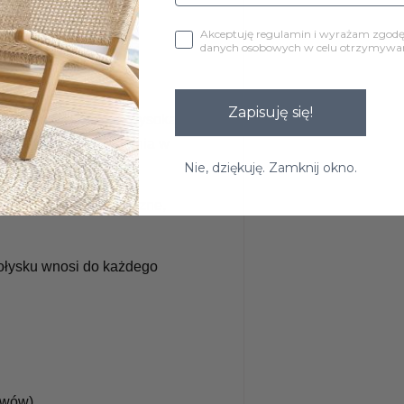
Akceptuję regulamin i wyrażam zgod
danych osobowych w celu otrzymywani
Zapisuję się!
. Charakteryzuje się wysoką
riał łatwy do utrzymania w
Nie, dziękuję. Zamknij okno.
nego oraz OEKO-TEX
dliwych przez zewnętrzne,
ołysku wnosi do każdego
uwów)