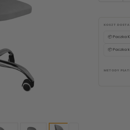
KOSZT DOST
📦 Paczka K
📦 Paczka k
METODY PŁAT