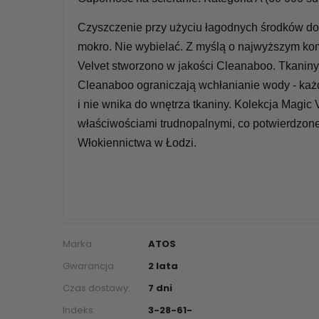
Czyszczenie przy użyciu łagodnych środków do p
mokro. Nie wybielać. Z myślą o najwyższym ko
Velvet stworzono w jakości Cleanaboo. Tkanin
Cleanaboo ograniczają wchłanianie wody - każdy
i nie wnika do wnętrza tkaniny. Kolekcja Magic 
właściwościami trudnopalnymi, co potwierdzone 
Włokiennictwa w Łodzi.
Marka:
ATOS
Gwarancja:
2 lata
Czas dostawy:
7 dni
Indeks:
3-28-61-