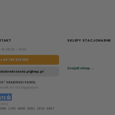
NTAKT
SKLEPY STACJONARNE
– Pt: 08:00 – 16:00
Zapraszamy do naszych sa
meblowych.
+48 785 913 355
Sprawdź najbliższy sklep.
Znajdź sklep →
dobrekrzesla.pl@wp.pl
OS" GRABIŃSKI PAWEŁ
oro 68, 42-133 Węglowice
ONTA:
1090 1795 0000 0001 2010 6067