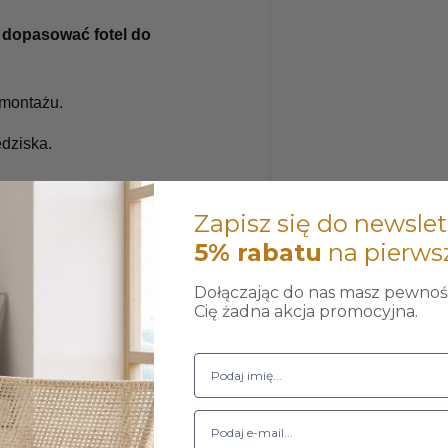
 dopasować fotel do
montażu.
dziska.
Zapisz się do newslet
5% rabatu
na pierws
Dołączając do nas masz pewność
Cię żadna akcja promocyjna.