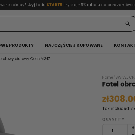
rwsze zakupy? Użyj kodu
START5
i zyskaj -5% rabatu na całe zamówie
search
OWE PRODUKTY
NAJCZĘŚCIEJ KUPOWANE
KONTAK
obrotowy biurowy Colin MG17
Home
/
SWIVEL CH
Fotel obr
zł308.0
Tax included
7 
QUANTITY