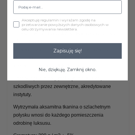
Akceptuję regulamin i wyrażam zgodę na
Tkanina MAGIC VELVET
przetwarzanie powyższych danych osobowych w
celu otrzymywania newslettera.
miękka i aksamitna w dotyku tkaniną tapicerską.
Charakteryzuje się wysoką odpornością na
ścieranie oraz mechacenie.Materiał łatwy do
Zapisuję się!
utrzymania w czystości, posiada atesty do użytku
komercyjnego oraz OEKO-TEX
Nie, dziękuję. Zamknij okno.
Produkt sprawdzony pod kątem substancji
szkodliwych przez zewnętrzne, akredytowane
instytuty.
Wytrzymała aksamitna tkanina o szlachetnym
połysku wnosi do każdego pomieszczenia
odrobinę luksusu.