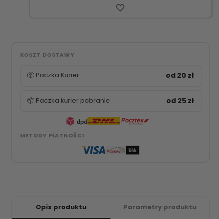
favorite_border
KOSZT DOSTAWY
📦 Paczka Kurier
od 20 zł
📦 Paczka kurier pobranie
od 25 zł
METODY PŁATNOŚCI
Opis produktu
Parametry produktu