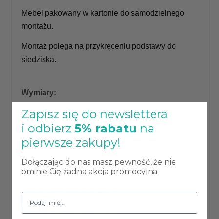
Mebel pakowany w kartonie do samodzielnego
montażu.
Montaż polega na przykręceniu podstawy do
siedziska.
Wymiary:
Zapisz się do newslettera
Wysokość całkowita maksymalna : 80 cm
i odbierz
5% rabatu
na
Wysokość siedziska maksymalna: 47 cm
pierwsze zakupy!
Głębokość mebla: 56 cm
Dołączając do nas masz pewność, że nie
ominie Cię żadna akcja promocyjna.
Głębokość siedziska: 44 cm
Szerokość siedziska: 46 cm
Szerokość całkowita: 56 cm