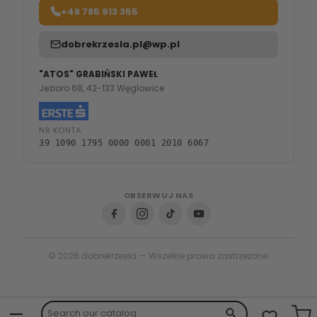
+48 785 913 355
dobrekrzesla.pl@wp.pl
"ATOS" GRABIŃSKI PAWEŁ
Jezioro 68, 42-133 Węglowice
NR KONTA:
39 1090 1795 0000 0001 2010 6067
OBSERWUJ NAS
© 2026 dobrekrzesła — Wszelkie prawa zastrzeżone.
search