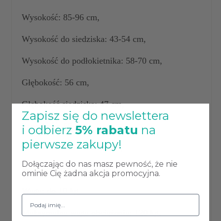
Wysokość: 85-96 cm,
Wysokość do siedziska: 43-54 cm,
Wysokość do podłokietnika: 58-70 cm,
Głębokość: 56 cm,
Głębokość siedziska: 47 cm,
Zapisz się do newslettera
Szerokość: 55 cm,
i odbierz
5% rabatu
na
pierwsze zakupy!
Szerokość siedziska: 49 cm,
Dołączając do nas masz pewność, że nie
Wysokość oparcia: 43 cm,
ominie Cię żadna akcja promocyjna.
Waga: do 10 kg,
Maksymalna waga obciążenia: 120 kg.