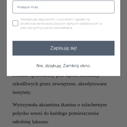
Tkanina MAGIC VELVET
Akceptuję regulamin i wyrażam zgodę na
przetwarzanie powyższych danych osobowych w
celu otrzymywania newslettera.
miękka i aksamitna w dotyku tkaniną tapicerską.
Charakteryzuje się wysoką odpornością na
ścieranie oraz mechacenie. Materiał łatwy do
Zapisuję się!
utrzymania w czystości, posiada atesty do użytku
komercyjnego oraz OEKO-TEX
Nie, dziękuję. Zamknij okno.
Produkt sprawdzony pod kątem substancji
szkodliwych przez zewnętrzne, akredytowane
instytuty.
Wytrzymała aksamitna tkanina o szlachetnym
połysku wnosi do każdego pomieszczenia
odrobinę luksusu.