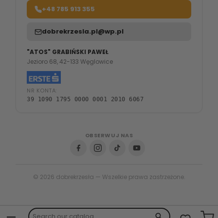
+48 785 913 355
dobrekrzesla.pl@wp.pl
"ATOS" GRABIŃSKI PAWEŁ
Jezioro 68, 42-133 Węglowice
NR KONTA:
39 1090 1795 0000 0001 2010 6067
OBSERWUJ NAS
© 2026 dobrekrzesła — Wszelkie prawa zastrzeżone.
search