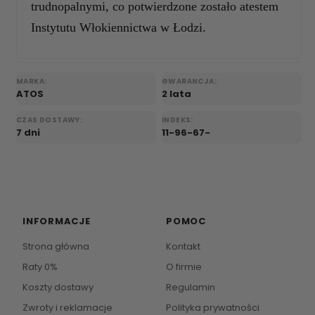
trudnopalnymi, co potwierdzone zostało atestem
Instytutu Włokiennictwa w Łodzi.
MARKA:
GWARANCJA:
ATOS
2 lata
CZAS DOSTAWY:
INDEKS:
7 dni
11-96-67-
INFORMACJE
POMOC
Strona główna
Kontakt
Raty 0%
O firmie
Koszty dostawy
Regulamin
Zwroty i reklamacje
Polityka prywatności