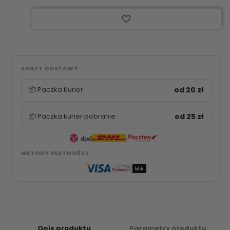
favorite_border
KOSZT DOSTAWY
📦 Paczka Kurier
od 20 zł
📦 Paczka kurier pobranie
od 25 zł
METODY PŁATNOŚCI
Opis produktu
Parametry produktu