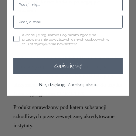
Cechy dodatkowe: korki zapobiegające
rysowaniu
Akceptuję regulamin i wyrażam zgodę na
przetwarzanie powyższych danych osobowych w
Tkanina MAGIC VELVET
celu otrzymywania newslettera.
miękka i aksamitna w dotyku tkaniną tapicerską.
Zapisuję się!
Charakteryzuje się wysoką odpornością na
ścieranie oraz mechacenie. Materiał łatwy do
utrzymania w czystości, posiada atesty do użytku
Nie, dziękuję. Zamknij okno.
komercyjnego oraz OEKO-TEX
Produkt sprawdzony pod kątem substancji
szkodliwych przez zewnętrzne, akredytowane
instytuty.