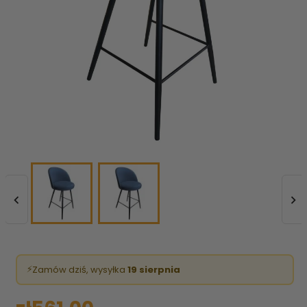


⚡
Zamów dziś, wysyłka
19 sierpnia