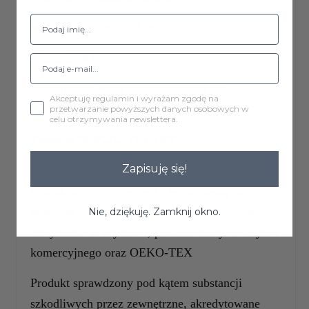
Wysokość oparcia: 32 cm,
Waga: 8,74 kg,
Maksymalna waga obciążenia: 120 kg.
Akceptuję regulamin i wyrażam zgodę na
przetwarzanie powyższych danych osobowych w
celu otrzymywania newslettera.
Tkanina MAGIC VELVET
Zapisuję się!
miękka i aksamitna w dotyku tkaniną tapicerską.
Charakteryzuje się wysoką odpornością na
ścieranie oraz mechacenie.Materiał łatwy do
Nie, dziękuję. Zamknij okno.
utrzymania w czystości, posiada atesty do użytku
komercyjnego oraz OEKO-TEX
Produkt sprawdzony pod kątem substancji
szkodliwych przez zewnętrzne, akredytowane