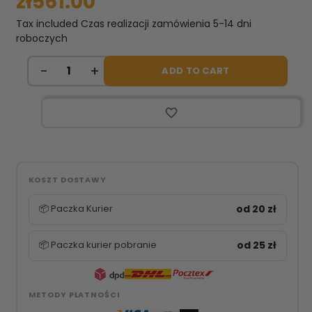
zł561.00
Tax included
Czas realizacji zamówienia 5-14 dni
roboczych
ADD TO CART
favorite_border
KOSZT DOSTAWY
📦 Paczka Kurier
od 20 zł
📦 Paczka kurier pobranie
od 25 zł
METODY PŁATNOŚCI