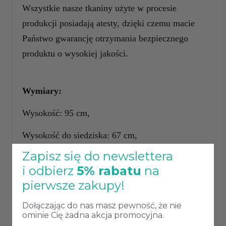
Wszystkie nasze tkaniny użyte w procesie
produkcji posiadają atesty, dzięki czemu macie
Państwo gwarancję otrzymania bezpiecznego
produktu o wysokiej jakości.
Wymiary:
Wysokość: 95 cm,
Wysokość do siedziska: 67 cm,
Zapisz się do newslettera
Głębokość: 52 cm,
i odbierz
5% rabatu
na
Głębokość siedziska: 43 cm,
pierwsze zakupy!
Szerokość: 49 cm,
Dołączając do nas masz pewność, że nie
ominie Cię żadna akcja promocyjna.
Szerokość siedziska: 43 cm,