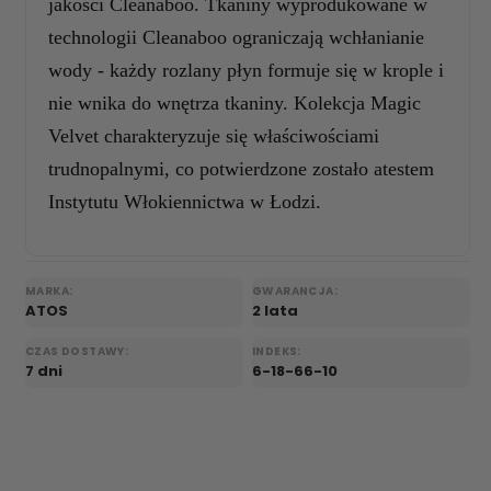
jakości Cleanaboo. Tkaniny wyprodukowane w
technologii Cleanaboo ograniczają wchłanianie
wody - każdy rozlany płyn formuje się w krople i
nie wnika do wnętrza tkaniny. Kolekcja Magic
Velvet charakteryzuje się właściwościami
trudnopalnymi, co potwierdzone zostało atestem
Instytutu Włokiennictwa w Łodzi.
MARKA:
GWARANCJA:
ATOS
2 lata
CZAS DOSTAWY:
INDEKS:
7 dni
6-18-66-10