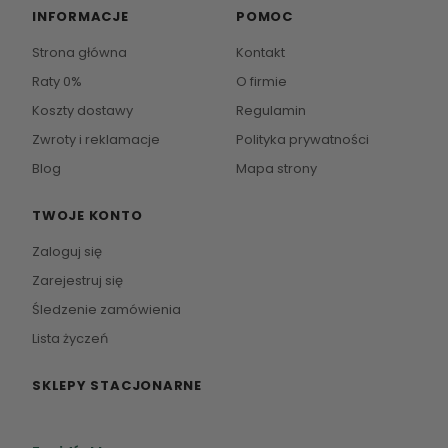
INFORMACJE
POMOC
Strona główna
Kontakt
Raty 0%
O firmie
Koszty dostawy
Regulamin
Zwroty i reklamacje
Polityka prywatności
Blog
Mapa strony
TWOJE KONTO
Zaloguj się
Zarejestruj się
Śledzenie zamówienia
Lista życzeń
SKLEPY STACJONARNE
Zapraszamy do naszych salonów meblowych.