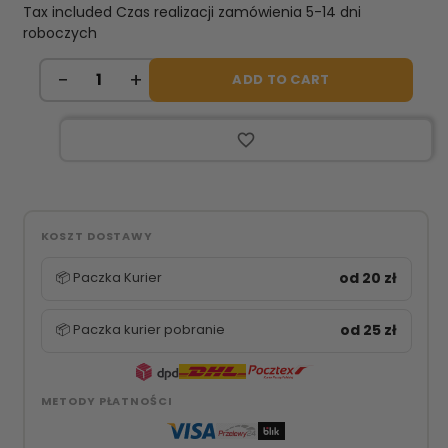
Tax included
Czas realizacji zamówienia 5-14 dni
roboczych
ADD TO CART
favorite_border
KOSZT DOSTAWY
📦 Paczka Kurier
od 20 zł
📦 Paczka kurier pobranie
od 25 zł
METODY PŁATNOŚCI