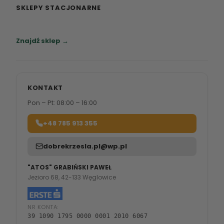
SKLEPY STACJONARNE
Zapraszamy do naszych salonów meblowych.
Znajdź sklep →
KONTAKT
Pon – Pt: 08:00 – 16:00
+48 785 913 355
dobrekrzesla.pl@wp.pl
"ATOS" GRABIŃSKI PAWEŁ
Jezioro 68, 42-133 Węglowice
NR KONTA:
39 1090 1795 0000 0001 2010 6067