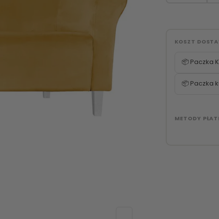
KOSZT DOST
📦 Paczka K
📦 Paczka k
METODY PŁAT