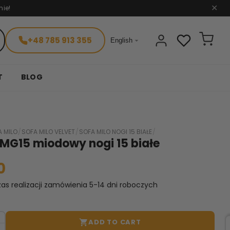
nie!
✕
+48 785 913 355

English
T
BLOG
A MILO
/
SOFA MILO VELVET
/
SOFA MILO NOGI 15 BIAŁE
/
 MG15 miodowy nogi 15 białe
0
as realizacji zamówienia 5-14 dni roboczych
ADD TO CART
