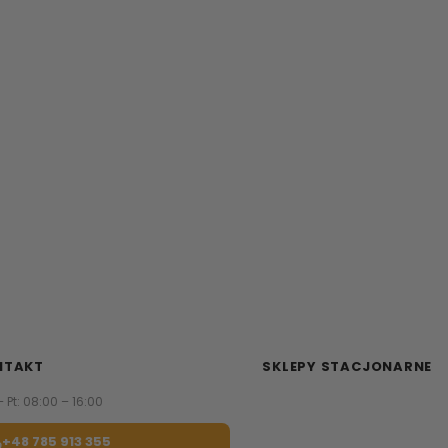
NTAKT
SKLEPY STACJONARNE
– Pt: 08:00 – 16:00
Zapraszamy do naszych sa
meblowych.
+48 785 913 355
Sprawdź najbliższy sklep.