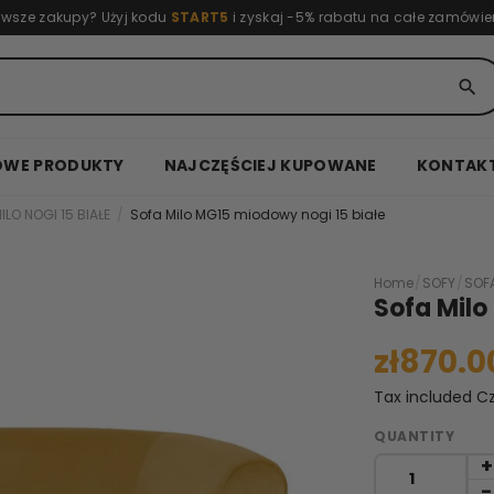
rwsze zakupy? Użyj kodu
START5
i zyskaj -5% rabatu na całe zamówie
search
OWE PRODUKTY
NAJCZĘŚCIEJ KUPOWANE
KONTAK
ILO NOGI 15 BIAŁE
Sofa Milo MG15 miodowy nogi 15 białe
Home
/
SOFY
/
SOF
Sofa Milo
zł870.0
Tax included
Cz
QUANTITY