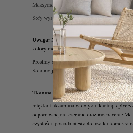
Maksymalna waga obciążenia: 250 kg.
Sofy wysyłane są w całości. Tylko nóżki należ
Uwaga:
Monitor może dawać pewne przekłam
kolory mogą się nieznacznie różnić od rzeczyw
Prosimy o dokładne sprawdzenie wymiarów so
Sofa nie jest rozkładana, nie posiada funkcji s
Tkanina MAGIC VELVET
miękka i aksamitna w dotyku tkaniną tapicers
odpornością na ścieranie oraz mechacenie.Mat
czystości, posiada atesty do użytku komerc