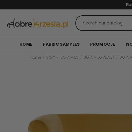
Pie
HOME
FABRIC SAMPLES
PROMOCJE
N
Home
SOFY
SOFA MILO
SOFA MILO VELVET
SOFA M