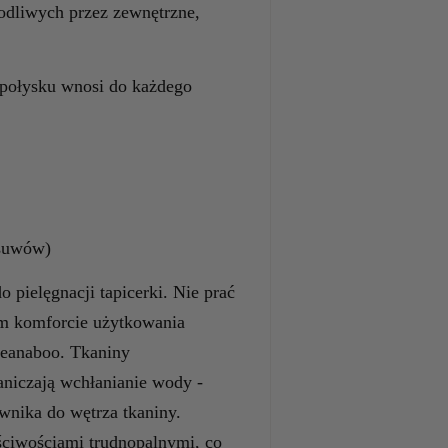
odliwych przez zewnętrzne,
 połysku wnosi do każdego
 suwów)
 pielęgnacji tapicerki. Nie prać
m komforcie użytkowania
leanaboo. Tkaniny
niczają wchłanianie wody -
 wnika do wętrza tkaniny.
ściwościami trudnopalnymi, co