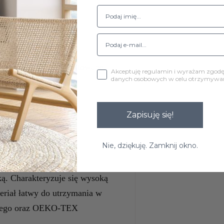
y wkręcić do fotela.
ania kolorów, prezentowane
Akceptuję regulamin i wyrażam zgod
danych osobowych w celu otrzymywani
istości.
fy.
Zapisuję się!
pania.
Nie, dziękuję. Zamknij okno.
ką. Charakteryzuje się wysoką
eriał łatwy do utrzymania w
yjnego oraz OEKO-TEX