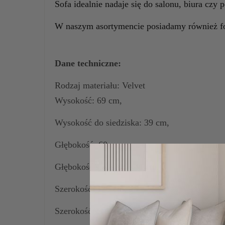
Sofa idealnie nadaje się do salonu, biura czy 
W naszym asortymencie posiadamy również fo
Dane techniczne:
Rodzaj materiału: Velvet
Wysokość: 69 cm,
Wysokość do siedziska: 39 cm,
Głębokość: 60 cm,
Głębokość siedziska: 41 cm,
Szerokość: 125 cm,
Szerokość siedziska: 93 cm,