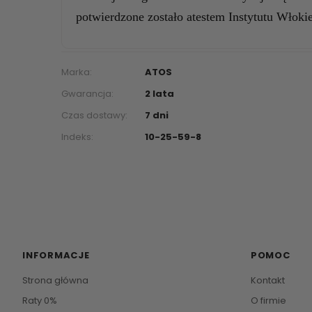
potwierdzone zostało atestem Instytutu Włoki
Marka:
ATOS
Gwarancja:
2 lata
Czas dostawy:
7 dni
Indeks:
10-25-59-8
INFORMACJE
POMOC
Strona główna
Kontakt
Raty 0%
O firmie