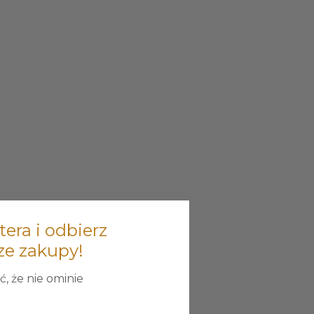
tera i odbierz
ze zakupy!
, że nie ominie