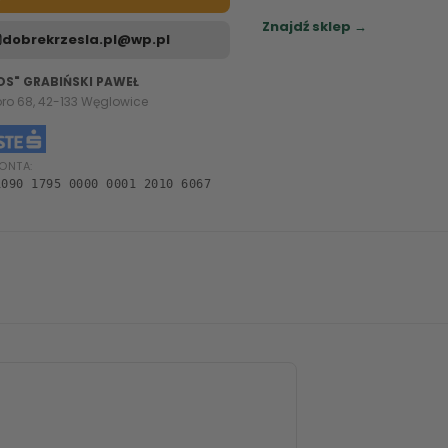
Znajdź sklep →
dobrekrzesla.pl@wp.pl
OS" GRABIŃSKI PAWEŁ
oro 68, 42-133 Węglowice
ONTA:
1090 1795 0000 0001 2010 6067