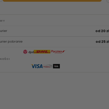
AWY
urier
od 20 z
urier pobranie
od 25 z
NOŚCI