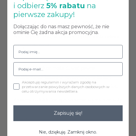
i odbierz
5% rabatu
na
Szerokość siedziska: 93 cm,
pierwsze zakupy!
Maksymalna waga obciążenia: 250 kg.
Dołączając do nas masz pewność, że nie
ominie Cię żadna akcja promocyjna.
Sofy wysyłane są w całości. Tylko nóżki należy
wkręcić do fotela.
Uwaga:
Monitor może dawać pewne
przekłamania kolorów, prezentowane kolory
Akceptuję regulamin i wyrażam zgodę na
mogą się nieznacznie różnić od rzeczywistości.
przetwarzanie powyższych danych osobowych w
celu otrzymywania newslettera.
Prosimy o dokładne sprawdzenie wymiarów sofy.
Sofa nie jest rozkładana, nie posiada funkcji
Zapisuję się!
spania.
Nie, dziękuję. Zamknij okno.