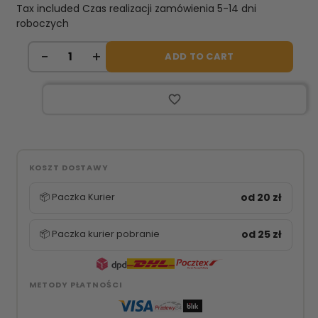
Tax included
Czas realizacji zamówienia 5-14 dni
roboczych
ADD TO CART
favorite_border
KOSZT DOSTAWY
📦 Paczka Kurier
od 20 zł
📦 Paczka kurier pobranie
od 25 zł
METODY PŁATNOŚCI