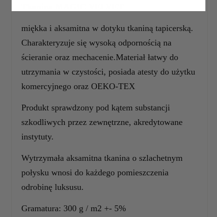
Tkanina MAGIC VELVET
miękka i aksamitna w dotyku tkaniną tapicerską.
Charakteryzuje się wysoką odpornością na
ścieranie oraz mechacenie.Materiał łatwy do
utrzymania w czystości, posiada atesty do użytku
komercyjnego oraz OEKO-TEX
Produkt sprawdzony pod kątem substancji
szkodliwych przez zewnętrzne, akredytowane
instytuty.
Wytrzymała aksamitna tkanina o szlachetnym
połysku wnosi do każdego pomieszczenia
odrobinę luksusu.
Gramatura: 300 g / m2 +- 5%