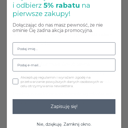
i odbierz
5% rabatu
na
Szerokość siedziska: 93 cm,
pierwsze zakupy!
Maksymalna waga obciążenia: 250 kg.
Dołączając do nas masz pewność, że nie
ominie Cię żadna akcja promocyjna.
Sofy wysyłane są w całości. Tylko nóżki należy
wkręcić do fotela.
Uwaga:
Monitor może dawać pewne
przekłamania kolorów, prezentowane kolory
Akceptuję regulamin i wyrażam zgodę na
mogą się nieznacznie różnić od rzeczywistości.
przetwarzanie powyższych danych osobowych w
celu otrzymywania newslettera.
Prosimy o dokładne sprawdzenie wymiarów sofy.
Sofa nie jest rozkładana, nie posiada funkcji
Zapisuję się!
spania.
Nie, dziękuję. Zamknij okno.