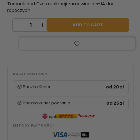
Tax included
Czas realizacji zamówienia 5-14 dni
roboczych
ADD TO CART
favorite_border
KOSZT DOSTAWY
📦 Paczka Kurier
od 20 zł
📦 Paczka kurier pobranie
od 25 zł
METODY PŁATNOŚCI