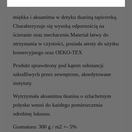
Tkanina MAGIC VELVET
miękka i aksamitna w dotyku tkaniną tapicerską.
Charakteryzuje się wysoką odpornością na
ścieranie oraz mechacenie.Materiał łatwy do
utrzymania w czystości, posiada atesty do użytku
komercyjnego oraz OEKO-TEX
Produkt sprawdzony pod kątem substancji
szkodliwych przez zewnętrzne, akredytowane
instytuty.
Wytrzymała aksamitna tkanina o szlachetnym
połysku wnosi do każdego pomieszczenia
odrobinę luksusu.
Gramatura: 300 g / m2 +- 5%