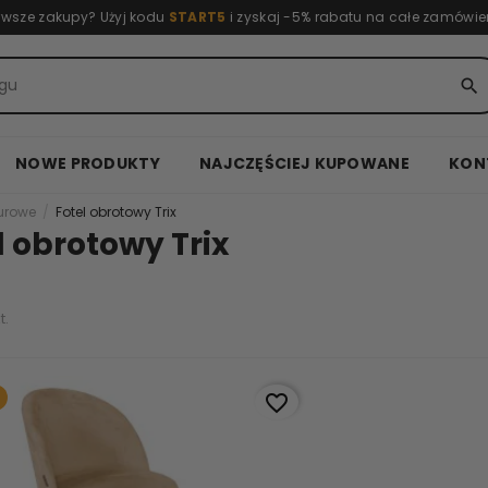
rwsze zakupy? Użyj kodu
START5
i zyskaj -5% rabatu na całe zamówie
search
NOWE PRODUKTY
NAJCZĘŚCIEJ KUPOWANE
KON
iurowe
Fotel obrotowy Trix
l obrotowy Trix
t.
favorite_border