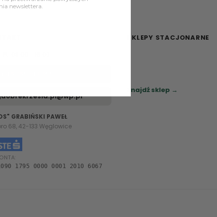
a newslettera.
NTAKT
SKLEPY STACJONARNE
– Pt: 08:00 – 16:00
Zapraszamy do naszych sa
meblowych.
+48 785 913 355
Sprawdź najbliższy sklep.
Znajdź sklep →
dobrekrzesla.pl@wp.pl
OS" GRABIŃSKI PAWEŁ
oro 68, 42-133 Węglowice
ONTA:
1090 1795 0000 0001 2010 6067