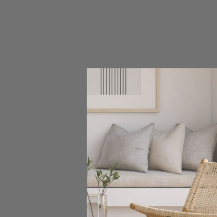
SKO
Fotel obro
437,00 
Pokazano 