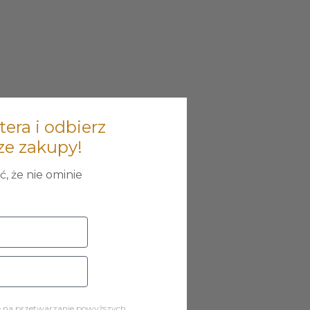
tera i odbierz
ze zakupy!
, że nie ominie
ę na przetwarzanie powyższych