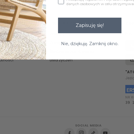
danych osobowych w celu otrzymywani
TWOJE KONTO
KO
Zapisuję się!
Zaloguj się
Pon 
Zarejestruj się
Nie, dziękuję. Zamknij okno.
Śledzenie zamówienia
atności
Lista życzeń
"AT
Jezi
NR K
39 
SOCIAL MEDIA