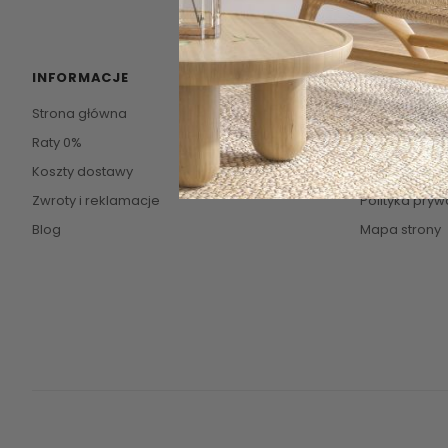
INFORMACJE
POMOC
Strona główna
Kontakt
Raty 0%
O firmie
Koszty dostawy
Regulamin
Zwroty i reklamacje
Polityka pryw
Blog
Mapa strony