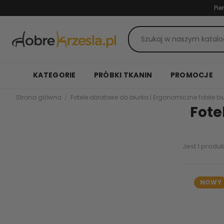
Pie
KATEGORIE
PRÓBKI TKANIN
PROMOCJE
Strona główna
Fotele obrotowe do biurka | Ergonomiczne fotele b
Fote
Jest 1 produk
NOWY