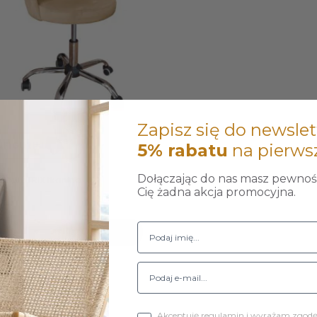
Zapisz się do newslet
NFIGURUJ
5% rabatu
na pierws
Dołączając do nas masz pewność
towy TRIX tkanina...
Cię żadna akcja promocyjna.
zł
Do koszyka
1-1 z 1 pozycji
Akceptuję regulamin i wyrażam zgod