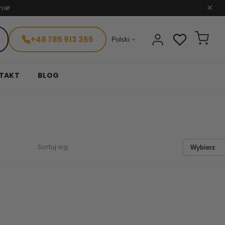
nie!
✕
+48 785 913 355

Polski
TAKT
BLOG
Sortuj wg:
Wybierz