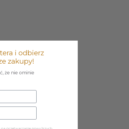
tera i odbierz
ze zakupy!
, że nie ominie
ę na przetwarzanie powyższych