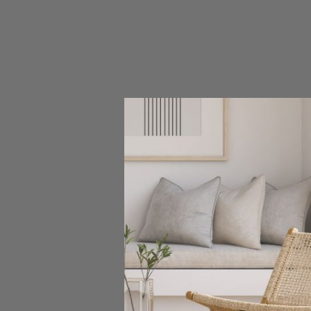
SKO
Fotel obr
667,00 z
Pokazano 