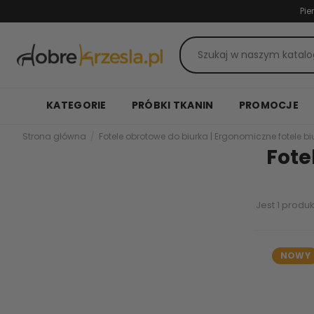
Pie
KATEGORIE
PRÓBKI TKANIN
PROMOCJE
Strona główna
Fotele obrotowe do biurka | Ergonomiczne fotele b
Fote
Jest 1 produk
NOWY