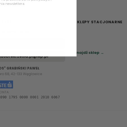
a newslettera.
NTAKT
SKLEPY STACJONARNE
– Pt: 08:00 – 16:00
Zapraszamy do naszych sa
meblowych.
+48 785 913 355
Sprawdź najbliższy sklep.
Znajdź sklep →
dobrekrzesla.pl@wp.pl
OS" GRABIŃSKI PAWEŁ
oro 68, 42-133 Węglowice
ONTA:
1090 1795 0000 0001 2010 6067