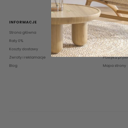
INFORMACJE
POMOC
Strona główna
Kontakt
Raty 0%
O firmie
Koszty dostawy
Regulamin
Zwroty i reklamacje
Polityka pryw
Blog
Mapa strony