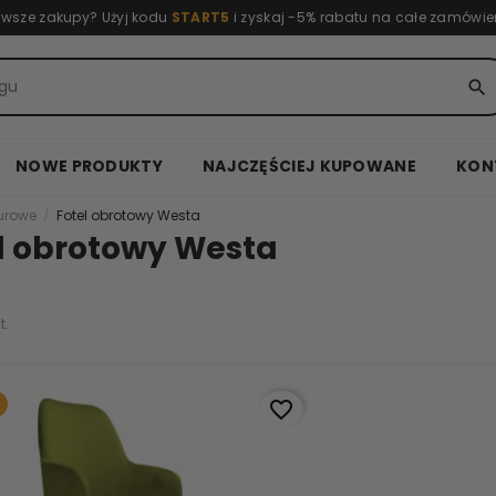
rwsze zakupy? Użyj kodu
START5
i zyskaj -5% rabatu na całe zamówie
search
NOWE PRODUKTY
NAJCZĘŚCIEJ KUPOWANE
KON
iurowe
Fotel obrotowy Westa
l obrotowy Westa
t.
favorite_border