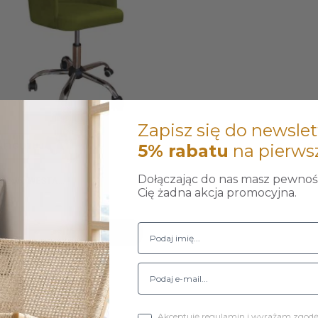
Zapisz się do newslet
NFIGURUJ
5% rabatu
na pierws
Dołączając do nas masz pewność
otowy WESTA...
Cię żadna akcja promocyjna.
ł
Do koszyka
1-1 z 1 pozycji
Akceptuję regulamin i wyrażam zgod