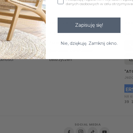
danych osobowych w celu otrzymywani
TWOJE KONTO
KO
Zapisuję się!
Zaloguj się
Pon 
Zarejestruj się
Nie, dziękuję. Zamknij okno.
Śledzenie zamówienia
atności
Lista życzeń
"AT
Jezi
NR K
39 
SOCIAL MEDIA