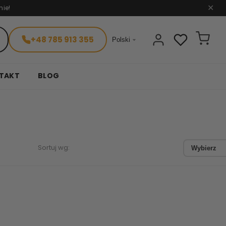
nie!
✕
+48 785 913 355

Polski
TAKT
BLOG
Sortuj wg:
Wybierz