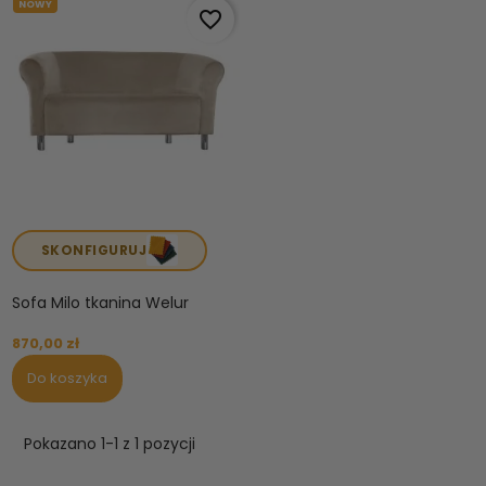
NOWY
favorite_border
SKONFIGURUJ
Sofa Milo tkanina Welur
870,00 zł
Do koszyka
Pokazano 1-1 z 1 pozycji