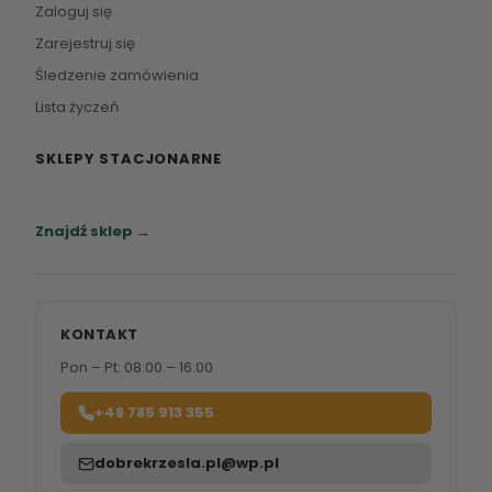
Zaloguj się
Zarejestruj się
Śledzenie zamówienia
Lista życzeń
SKLEPY STACJONARNE
Zapraszamy do naszych salonów meblowych.
Znajdź sklep →
KONTAKT
Pon – Pt: 08:00 – 16:00
+48 785 913 355
dobrekrzesla.pl@wp.pl