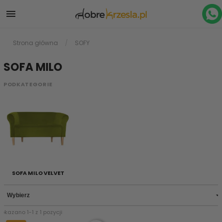

Strona główna
SOFY
SOFA MILO
PODKATEGORIE
SOFA MILO VELVET

Wybierz
Pokazano 1-1 z 1 pozycji