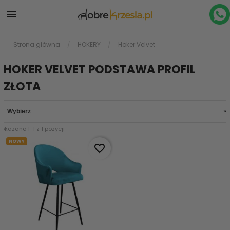

Strona główna
HOKERY
Hoker Velvet
HOKER VELVET PODSTAWA PROFIL
ZŁOTA

Wybierz
Pokazano 1-1 z 1 pozycji
NOWY
favorite_border