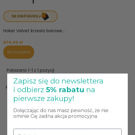
SKONFIGURUJ
Hoker Velvet krzesło barowe...
674,00 zł
Do koszyka
Pokazano 1-1 z 1 pozycji
Zapisz się do newslettera

Powrót do góry
i odbierz
5% rabatu
na
pierwsze zakupy!
Dołączając do nas masz pewność, że nie
INFORMACJE
POMOC
ominie Cię żadna akcja promocyjna.
Strona główna
Kontakt
Raty 0%
O firmie