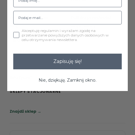
Koszty dostawy
Regulamin
Zwroty i reklamacje
Polityka prywatności
Blog
Mapa strony
Akceptuję regulamin i wyrażam zgodę na
przetwarzanie powyższych danych osobowych w
TWOJE KONTO
celu otrzymywania newslettera.
Zaloguj się
Zarejestruj się
Zapisuję się!
Śledzenie zamówienia
Lista życzeń
Nie, dziękuję. Zamknij okno.
SKLEPY STACJONARNE
Zapraszamy do naszych salonów meblowych.
Znajdź sklep →