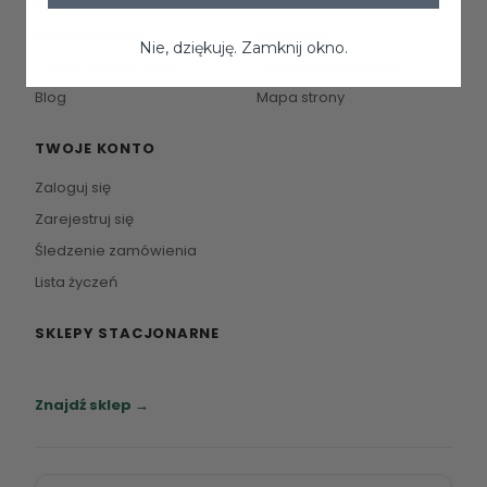
Raty 0%
O firmie
Koszty dostawy
Regulamin
Nie, dziękuję. Zamknij okno.
Zwroty i reklamacje
Polityka prywatności
Blog
Mapa strony
TWOJE KONTO
Zaloguj się
Zarejestruj się
Śledzenie zamówienia
Lista życzeń
SKLEPY STACJONARNE
Zapraszamy do naszych salonów meblowych.
Znajdź sklep →