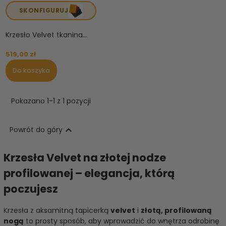
SKONFIGURUJ
Krzesło Velvet tkanina...
519,00 zł
Do koszyka
Pokazano 1-1 z 1 pozycji

Powrót do góry
Krzesła Velvet na złotej nodze
profilowanej – elegancja, którą
poczujesz
Krzesła z aksamitną tapicerką
velvet
i
złotą, profilowaną
nogą
to prosty sposób, aby wprowadzić do wnętrza odrobinę