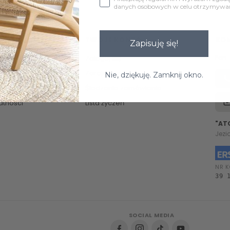
danych osobowych w celu otrzymywani
TWOJE KONTO
KO
Zapisuję się!
Zaloguj się
Pon 
Zarejestruj się
Nie, dziękuję. Zamknij okno.
Śledzenie zamówienia
atności
Lista życzeń
"AT
Jezi
NR K
39 
SOCIAL MEDIA