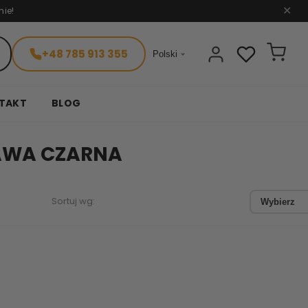
nie!
✕
+48 785 913 355

Polski
TAKT
BLOG
AWA CZARNA
Sortuj wg:
Wybierz