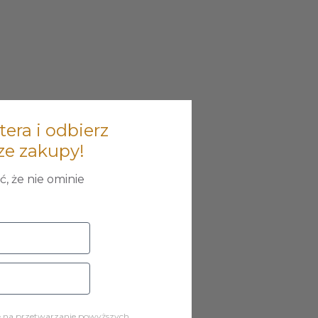
tera i odbierz
ze zakupy!
, że nie ominie
ę na przetwarzanie powyższych