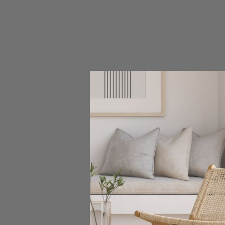
SKO
Krzesło W
519,00 z
Pokazano 