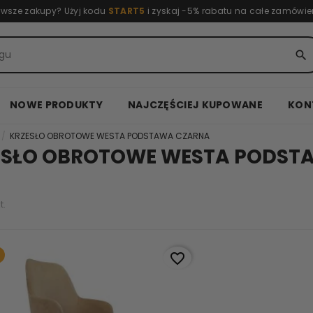
rwsze zakupy? Użyj kodu
START5
i zyskaj -5% rabatu na całe zamówie
search
NOWE PRODUKTY
NAJCZĘŚCIEJ KUPOWANE
KON
KRZESŁO OBROTOWE WESTA PODSTAWA CZARNA
ESŁO OBROTOWE WESTA PODST
t.
favorite_border