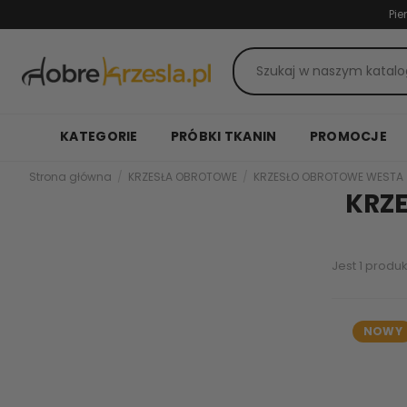
Pie
KATEGORIE
PRÓBKI TKANIN
PROMOCJE
Strona główna
KRZESŁA OBROTOWE
KRZESŁO OBROTOWE WESTA
KRZ
Jest 1 produk
NOWY