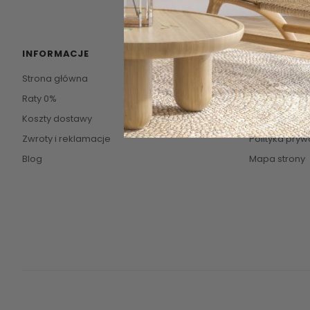
INFORMACJE
POMOC
Strona główna
Kontakt
Raty 0%
O firmie
Koszty dostawy
Regulamin
Zwroty i reklamacje
Polityka pryw
Blog
Mapa strony