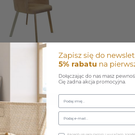
Zapisz się do newslet
NFIGURUJ
5% rabatu
na pierws
Dołączając do nas masz pewność
ESTA tkanina Welur...
Cię żadna akcja promocyjna.
ł
Do koszyka
1-1 z 1 pozycji
Akceptuję regulamin i wyrażam zgod