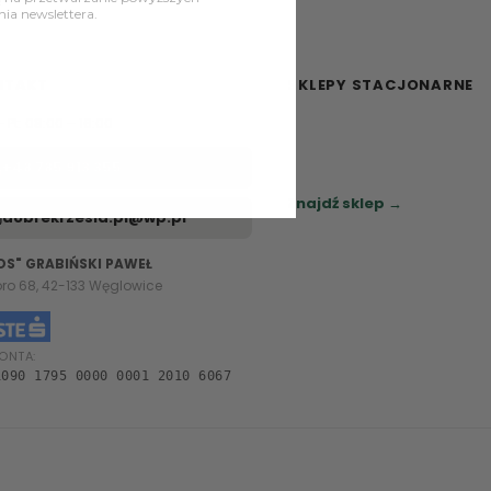
a newslettera.
NTAKT
SKLEPY STACJONARNE
– Pt: 08:00 – 16:00
Zapraszamy do naszych sa
meblowych.
+48 785 913 355
Sprawdź najbliższy sklep.
Znajdź sklep →
dobrekrzesla.pl@wp.pl
OS" GRABIŃSKI PAWEŁ
oro 68, 42-133 Węglowice
ONTA:
1090 1795 0000 0001 2010 6067