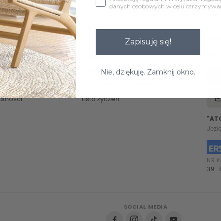
danych osobowych w celu otrzymywani
TWOJE KONTO
KO
Zapisuję się!
Zaloguj się
Pon 
Zarejestruj się
Nie, dziękuję. Zamknij okno.
Śledzenie zamówienia
atności
Lista życzeń
"AT
Jezi
NR K
39 
SOCIAL MEDIA