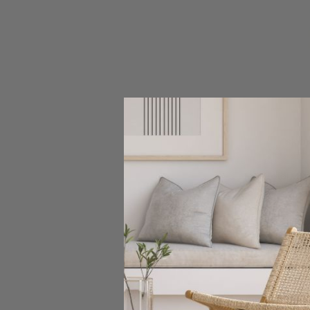
SKO
Fotel Mo
411,00 z
Pokazano 