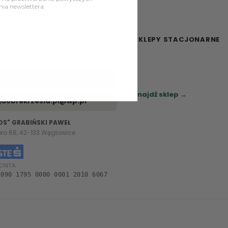
a newslettera.
NTAKT
SKLEPY STACJONARNE
– Pt: 08:00 – 16:00
Zapraszamy do naszych sa
meblowych.
+48 785 913 355
Sprawdź najbliższy sklep.
Znajdź sklep →
dobrekrzesla.pl@wp.pl
OS" GRABIŃSKI PAWEŁ
oro 68, 42-133 Węglowice
ONTA:
1090 1795 0000 0001 2010 6067