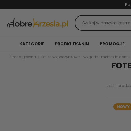
Pie
KATEGORIE
PRÓBKI TKANIN
PROMOCJE
Strona główna
Fotele wypoczynkowe - wygodne meble do domu 
FOTE
Jest 1 produk
NOWY