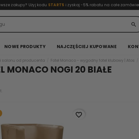
rwsze zakupy? Użyj kodu
START5
i zyskaj -5% rabatu na całe zamówie
search
NOWE PRODUKTY
NAJCZĘŚCIEJ KUPOWANE
KON
i salonu od producenta
Fotel Monaco - wygodny fotel klubowy | Atos
L MONACO NOGI 20 BIAŁE
t.
favorite_border