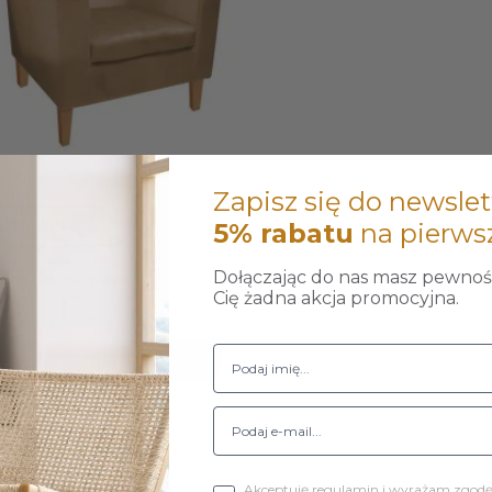
Zapisz się do newslet
NFIGURUJ
5% rabatu
na pierws
Dołączając do nas masz pewność
naco tkanina Welur
Cię żadna akcja promocyjna.
ł
Do koszyka
1-1 z 1 pozycji
Akceptuję regulamin i wyrażam zgod