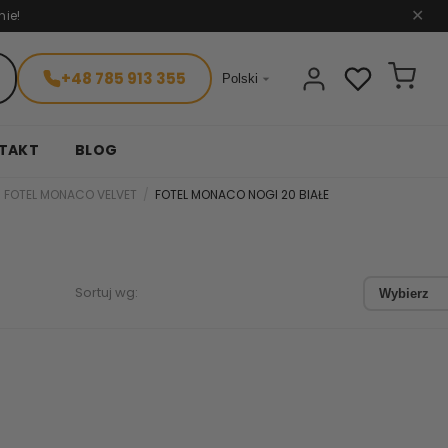
nie!
✕
+48 785 913 355

Polski
TAKT
BLOG
FOTEL MONACO VELVET
FOTEL MONACO NOGI 20 BIAŁE
Sortuj wg:
Wybierz