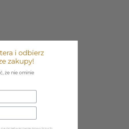
tera i odbierz
ze zakupy!
, że nie ominie
ę na przetwarzanie powyższych