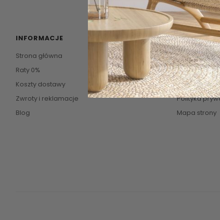
INFORMACJE
POMOC
Strona główna
Kontakt
Raty 0%
O firmie
Koszty dostawy
Regulamin
Zwroty i reklamacje
Polityka pryw
Blog
Mapa strony