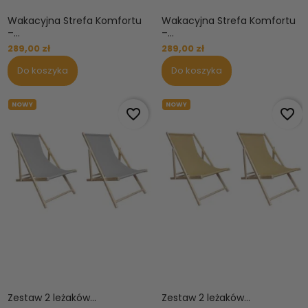
Wakacyjna Strefa Komfortu
Wakacyjna Strefa Komfortu
–...
–...
289,00 zł
289,00 zł
Do koszyka
Do koszyka
NOWY
NOWY
favorite_border
favorite_border
Zestaw 2 leżaków...
Zestaw 2 leżaków...