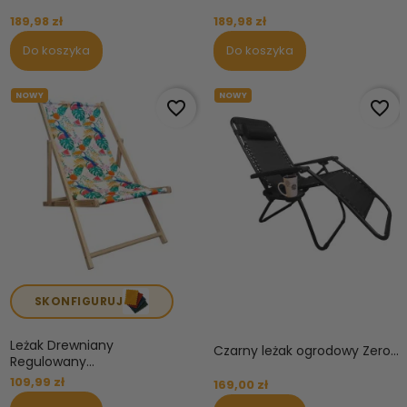
189,98 zł
189,98 zł
Do koszyka
Do koszyka
NOWY
NOWY
favorite_border
favorite_border
SKONFIGURUJ
Leżak Drewniany
Czarny leżak ogrodowy Zero...
Regulowany...
109,99 zł
169,00 zł