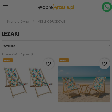

Strona główna
MEBLE OGRODOWE
LEŻAKI

Wybierz
Pokazano 1-8 z 8 pozycji
NOWY
NOWY
favorite_border
favorite_border