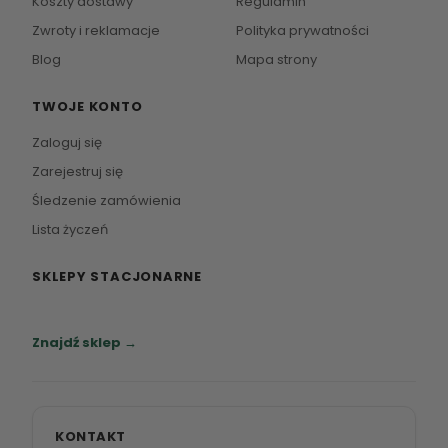
Koszty dostawy
Regulamin
Zwroty i reklamacje
Polityka prywatności
Blog
Mapa strony
TWOJE KONTO
Zaloguj się
Zarejestruj się
Śledzenie zamówienia
Lista życzeń
SKLEPY STACJONARNE
Zapraszamy do naszych salonów meblowych.
Znajdź sklep →
KONTAKT