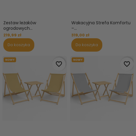
Zestaw leżaków
Wakacyjna Strefa Komfortu
ogrodowych...
–...
219,99 zł
319,00 zł
Do koszyka
Do koszyka
NOWY
NOWY
favorite_border
favorite_border