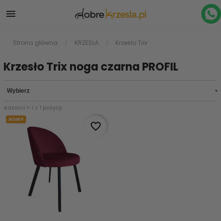

Strona główna
KRZESŁA
Krzesło Trix
Krzesło Trix noga czarna PROFIL

Wybierz
Pokazano 1-1 z 1 pozycji
NOWY
favorite_border