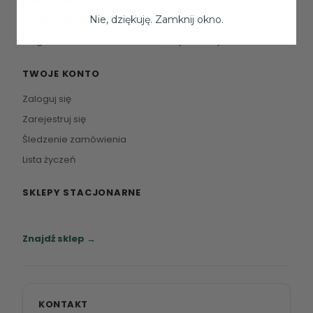
Koszty dostawy
Regulamin
Nie, dziękuję. Zamknij okno.
Zwroty i reklamacje
Polityka prywatności
Blog
Mapa strony
TWOJE KONTO
Zaloguj się
Zarejestruj się
Śledzenie zamówienia
Lista życzeń
SKLEPY STACJONARNE
Zapraszamy do naszych salonów meblowych.
Znajdź sklep →
KONTAKT