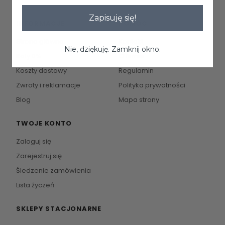
Zapisuję się!
INFORMACJE
POMOC
Strona główna
Kontakt
Nie, dziękuję. Zamknij okno.
Raty 0%
O firmie
Koszty dostawy
Regulamin
Zwroty i reklamacje
Polityka prywatności
Blog
Mapa strony
TWOJE KONTO
Zaloguj się
Zarejestruj się
Śledzenie zamówienia
Lista życzeń
SKLEPY STACJONARNE