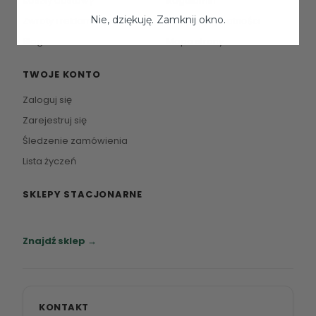
Koszty dostawy
Regulamin
Nie, dziękuję. Zamknij okno.
Zwroty i reklamacje
Polityka prywatności
Blog
Mapa strony
TWOJE KONTO
Zaloguj się
Zarejestruj się
Śledzenie zamówienia
Lista życzeń
SKLEPY STACJONARNE
Zapraszamy do naszych salonów meblowych.
Znajdź sklep →
KONTAKT