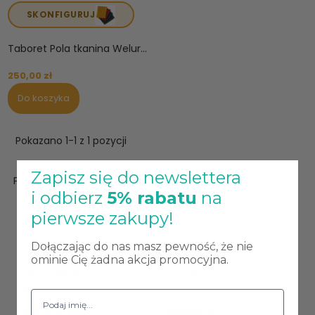
SKONFIGURUJ
Taboret Pola tkanina Welur...
250,00 zł
Do koszyka
Pokazano 1-1 z 1 pozycji
Zapisz się do newslettera

Powrót do góry
i odbierz
5% rabatu
na
pierwsze zakupy!
INFORMACJE
POMOC
Dołączając do nas masz pewność, że nie
ominie Cię żadna akcja promocyjna.
Strona główna
Kontakt
Raty 0%
O firmie
Koszty dostawy
Regulamin