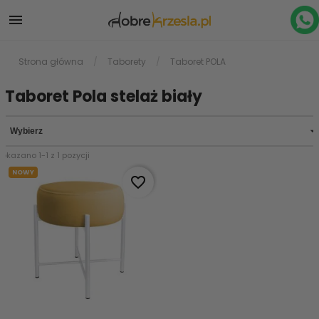

Strona główna
Taborety
Taboret POLA
Taboret Pola stelaż biały

Wybierz
Pokazano 1-1 z 1 pozycji
NOWY
favorite_border