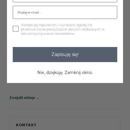
Zwroty i reklamacje
Polityka prywatności
Blog
Mapa strony
Akceptuję regulamin i wyrażam zgodę na
TWOJE KONTO
przetwarzanie powyższych danych osobowych w
celu otrzymywania newslettera.
Zaloguj się
Zarejestruj się
Zapisuję się!
Śledzenie zamówienia
Lista życzeń
Nie, dziękuję. Zamknij okno.
SKLEPY STACJONARNE
Zapraszamy do naszych salonów meblowych.
Znajdź sklep →
KONTAKT