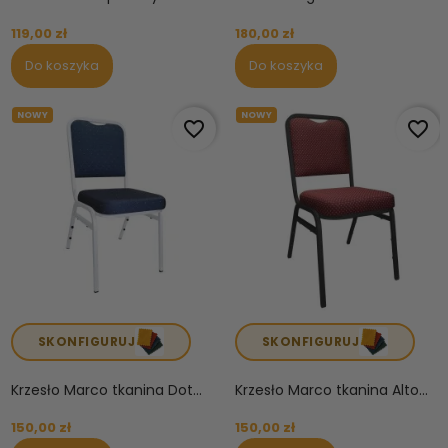
119,00 zł
180,00 zł
Do koszyka
Do koszyka
NOWY
NOWY
favorite_border
favorite_border
SKONFIGURUJ
SKONFIGURUJ
Krzesło Marco tkanina Dot...
Krzesło Marco tkanina Alto...
150,00 zł
150,00 zł