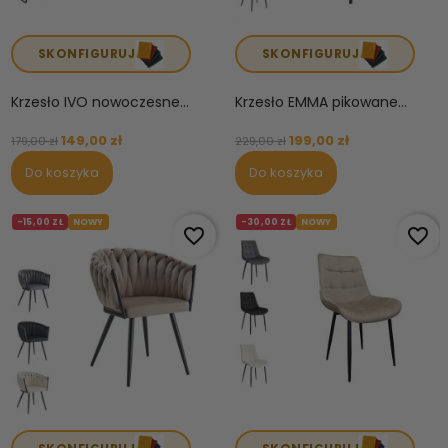
SKONFIGURUJ
SKONFIGURUJ
Krzesło IVO nowoczesne...
Krzesło EMMA pikowane...
149,00 zł
199,00 zł
179,00 zł
229,00 zł
Do koszyka
Do koszyka
-15,00 ZŁ
NOWY
-30,00 ZŁ
NOWY
favorite_border
favorite_border