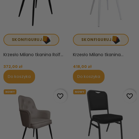
SKONFIGURUJ
SKONFIGURUJ
Krzesło Milano tkanina Rolf...
Krzesło Milano tkanina...
372,00 zł
418,00 zł
Do koszyka
Do koszyka
NOWY
NOWY
favorite_border
favorite_border