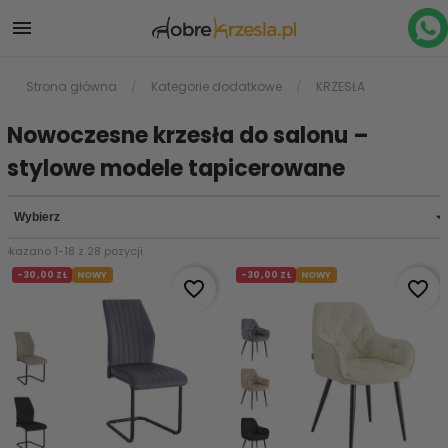

Strona główna
Kategorie dodatkowe
KRZESŁA
Nowoczesne krzesła do salonu –
stylowe modele tapicerowane

Wybierz
Pokazano 1-18 z 28 pozycji
-30,00 ZŁ
NOWY
-30,00 ZŁ
NOWY
favorite_border
favorite_border