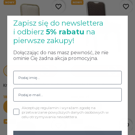
NOWY
NOWY
favorite_border
favorite_border
Zapisz się do newslettera
i odbierz
5% rabatu
na
pierwsze zakupy!
Dołączając do nas masz pewność, że nie
ominie Cię żadna akcja promocyjna.
SKONFIGURUJ
SKONFIGURUJ
Krzesło Marco tkanina Berit...
Krzesło Marco tkanina...
180,00 zł
150,00 zł
Do koszyka
Do koszyka
Akceptuję regulamin i wyrażam zgodę na
przetwarzanie powyższych danych osobowych w
celu otrzymywania newslettera.
NOWY
NOWY
favorite_border
favorite_border