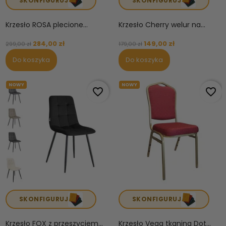
SKONFIGURUJ
SKONFIGURUJ
Krzesło ROSA plecione...
Krzesło Cherry welur na...
284,00 zł
149,00 zł
299,00 zł
179,00 zł
Do koszyka
Do koszyka
NOWY
NOWY
favorite_border
favorite_border
SKONFIGURUJ
SKONFIGURUJ
Krzesło FOX z przeszyciem...
Krzesło Vega tkanina Dot...