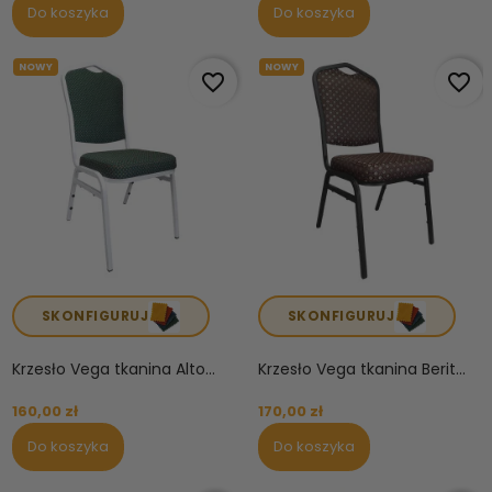
Do koszyka
Do koszyka
NOWY
NOWY
favorite_border
favorite_border
SKONFIGURUJ
SKONFIGURUJ
Krzesło Vega tkanina Alto...
Krzesło Vega tkanina Berit...
160,00 zł
170,00 zł
Do koszyka
Do koszyka