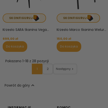
SKONFIGURUJ
SKONFIGURUJ
Krzesło SARA tkanina Vega...
Krzesło Marco tkanina Welur...
699,00 zł
150,00 zł
Do koszyka
Do koszyka
Pokazano 1-18 z 28 pozycji
1
2
Następny


Powrót do góry
INFORMACJE
POMOC