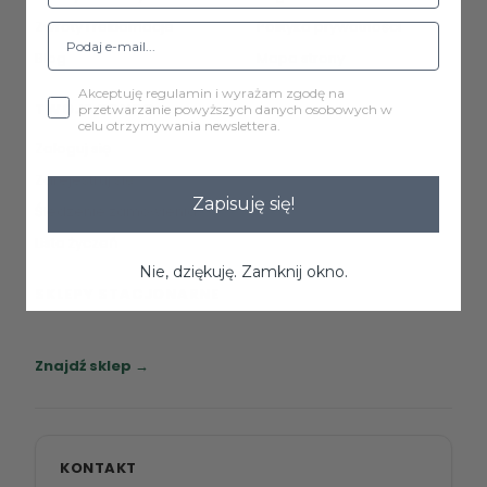
Zwroty i reklamacje
Polityka prywatności
Blog
Mapa strony
Akceptuję regulamin i wyrażam zgodę na
TWOJE KONTO
przetwarzanie powyższych danych osobowych w
celu otrzymywania newslettera.
Zaloguj się
Zarejestruj się
Zapisuję się!
Śledzenie zamówienia
Lista życzeń
Nie, dziękuję. Zamknij okno.
SKLEPY STACJONARNE
Zapraszamy do naszych salonów meblowych.
Znajdź sklep →
KONTAKT