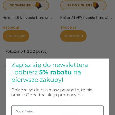
SKONFIGURUJ
SKONFIGURUJ
Hoker JULA krzesło barowe...
Hoker SILVER krzesło barowe...
430,00 zł
314,00 zł
Do koszyka
Do koszyka
Pokazano 1-2 z 2 pozycji
Zapisz się do newslettera

Powrót do góry
i odbierz
5% rabatu
na
pierwsze zakupy!
INFORMACJE
POMOC
Dołączając do nas masz pewność, że nie
ominie Cię żadna akcja promocyjna.
Strona główna
Kontakt
Raty 0%
O firmie
Koszty dostawy
Regulamin