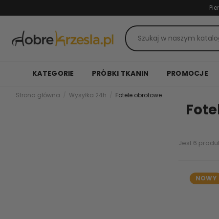
Pie
KATEGORIE
PRÓBKI TKANIN
PROMOCJE
Strona główna
Wysyłka 24h
Fotele obrotowe
Fote
Jest 6 produ
NOWY