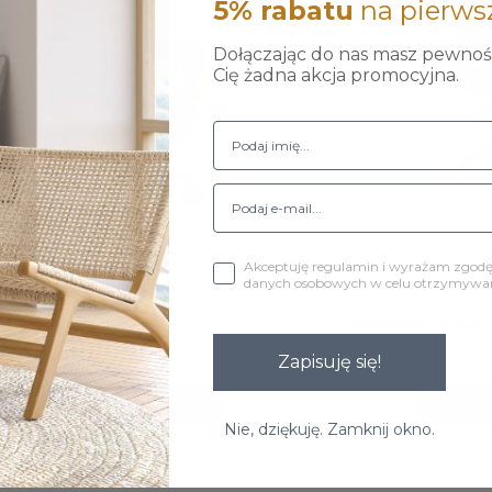
5% rabatu
na pierws
Dołączając do nas masz pewność
Cię żadna akcja promocyjna.
Akceptuję regulamin i wyrażam zgod
danych osobowych w celu otrzymywani
otowy President...
Fotel biurowy krzesło..
Zapisuję się!
299,00 zł
109,99 zł
Do koszyka
D
Nie, dziękuję. Zamknij okno.
 1-6 z 6 pozycji