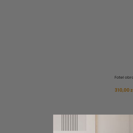
Fotel obr
310,00 z
-80,00