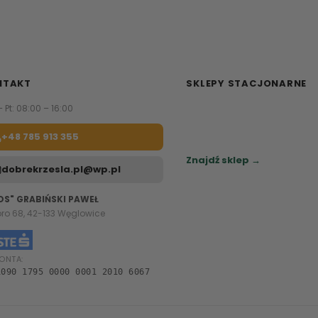
NTAKT
SKLEPY STACJONARNE
– Pt: 08:00 – 16:00
Zapraszamy do naszych sa
meblowych.
+48 785 913 355
Sprawdź najbliższy sklep.
Znajdź sklep →
dobrekrzesla.pl@wp.pl
OS" GRABIŃSKI PAWEŁ
oro 68, 42-133 Węglowice
ONTA:
1090 1795 0000 0001 2010 6067