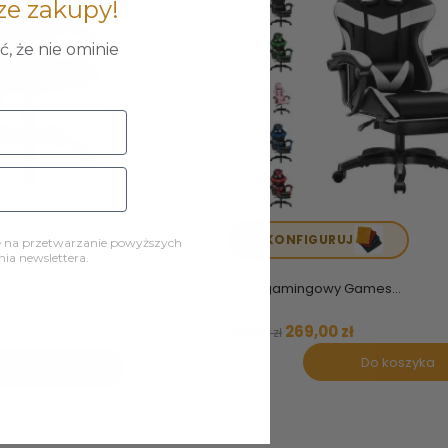
ze zakupy!
, że nie ominie
SKONFIGURUJ
ę na przetwarzanie powyższych
a newslettera.
Fotel gamingowy Games...
.
269,00 zł
299,00 zł
Do koszyka
o koszyka