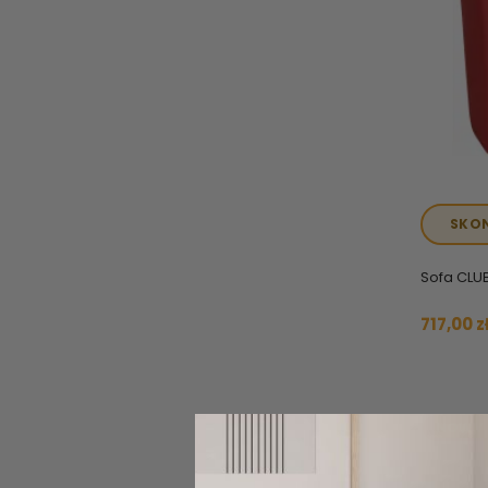
SKO
Sofa CLUB
717,00 z
NOWY