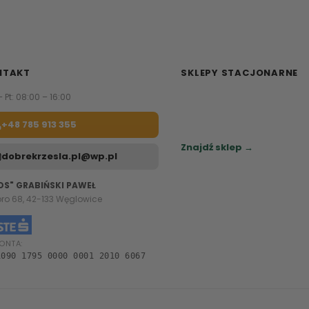
NTAKT
SKLEPY STACJONARNE
– Pt: 08:00 – 16:00
Zapraszamy do naszych sa
meblowych.
+48 785 913 355
Sprawdź najbliższy sklep.
Znajdź sklep →
dobrekrzesla.pl@wp.pl
OS" GRABIŃSKI PAWEŁ
oro 68, 42-133 Węglowice
ONTA:
1090 1795 0000 0001 2010 6067