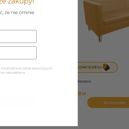
ze zakupy!
, że nie ominie
SKONFIGURUJ
ę na przetwarzanie powyższych
a newslettera.
ur
Sofa Monaco
870,00 zł
o koszyka
Do koszyka