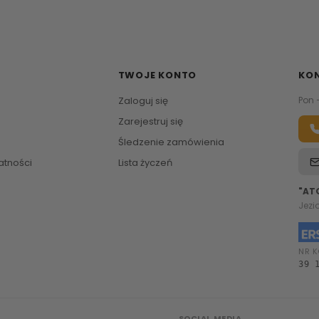
TWOJE KONTO
KO
Zaloguj się
Pon 
Zarejestruj się
Śledzenie zamówienia
atności
Lista życzeń
"AT
Jezi
NR K
39 
SOCIAL MEDIA