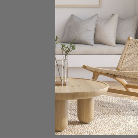
SKO
Sofa DENV
990,00 
Pokazano