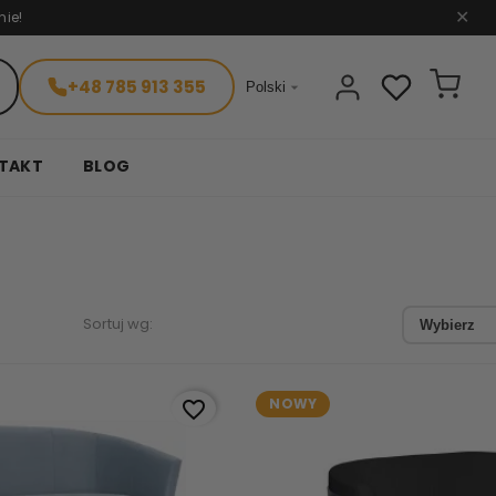
nie!
✕
+48 785 913 355

Polski
TAKT
BLOG
Sortuj wg:
Wybierz
NOWY
favorite_border