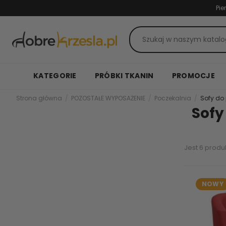
Pie
KATEGORIE
PRÓBKI TKANIN
PROMOCJE
Strona główna
POZOSTAŁE WYPOSAŻENIE
Poczekalnia
Sofy do
Sofy
Jest 6 produ
NOWY