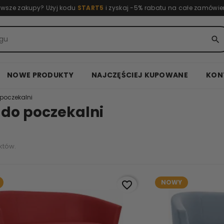
rwsze zakupy? Użyj kodu
START5
i zyskaj -5% rabatu na całe zamówie
search
NOWE PRODUKTY
NAJCZĘŚCIEJ KUPOWANE
KON
 poczekalni
 do poczekalni
któw.
NOWY
favorite_border