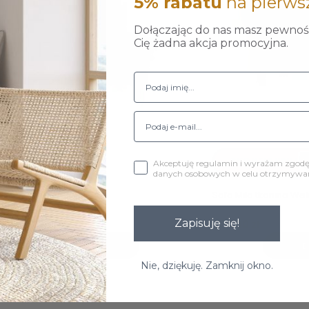
5% rabatu
na pierws
Dołączając do nas masz pewność
Cię żadna akcja promocyjna.
NFIGURUJ
SKONFIGURUJ
Akceptuję regulamin i wyrażam zgod
danych osobowych w celu otrzymywani
ER tkanina Welur...
Sofa Milo tkanina Wel
Zapisuję się!
zł
870,00 zł
Do koszyka
D
Nie, dziękuję. Zamknij okno.
 1-6 z 6 pozycji