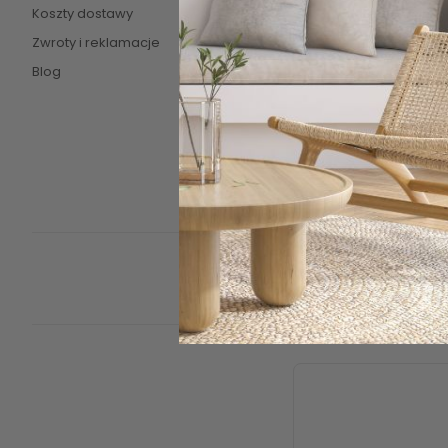
Koszty dostawy
Regulamin
Zwroty i reklamacje
Polityka pryw
Blog
Mapa strony