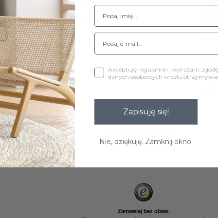
Śledzenie zamówienia
atności
Lista życzeń
"AT
Jezi
Akceptuję regulamin i wyrażam zgod
danych osobowych w celu otrzymywani
NR K
39 
Zapisuję się!
SOCIAL MEDIA
Nie, dziękuję. Zamknij okno.