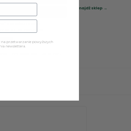
Znajdź sklep →
dobrekrzesla.pl@wp.pl
OS" GRABIŃSKI PAWEŁ
oro 68, 42-133 Węglowice
ę na przetwarzanie powyższych
a newslettera.
ONTA:
1090 1795 0000 0001 2010 6067