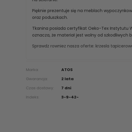
Pięknie prezentuje się na meblach wypoczynko
oraz poduszkach.
Tkanina posiada certyfikat Oeko-Tex Instytutu 
oznacza, że materiał jest wolny od szkodliwych 
Sprawdz rowniez nasza oferte:
krzesla tapicero
Marka:
ATOS
Gwarancja:
2 lata
Czas dostawy:
7 dni
Indeks:
3-9-42-