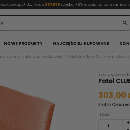
rwsze zakupy? Użyj kodu
START5
i zyskaj -5% rabatu na całe zamówie
search
NOWE PRODUKTY
NAJCZĘŚCIEJ KUPOWANE
KON
e do domu i salonu od producenta
Fotel club Nowy Styl – komfortowy f
Strona główna
/
F
Fotel CLU
303,00 
Brutto
Czas rea
ILOŚĆ