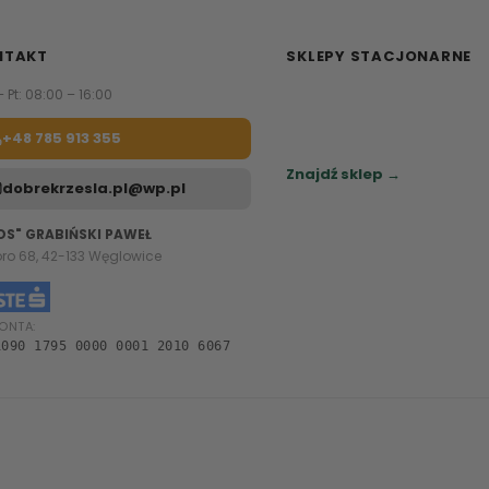
NTAKT
SKLEPY STACJONARNE
– Pt: 08:00 – 16:00
Zapraszamy do naszych sa
meblowych.
+48 785 913 355
Sprawdź najbliższy sklep.
Znajdź sklep →
dobrekrzesla.pl@wp.pl
OS" GRABIŃSKI PAWEŁ
oro 68, 42-133 Węglowice
ONTA:
1090 1795 0000 0001 2010 6067