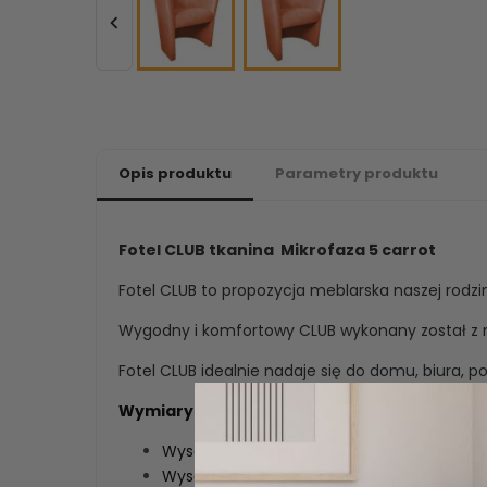

Opis produktu
Parametry produktu
Fotel CLUB tkanina Mikrofaza 5 carrot
Fotel CLUB to propozycja meblarska naszej rodzim
Wygodny i komfortowy CLUB wykonany został z mi
Fotel CLUB idealnie nadaje się do domu, biura, poc
Wymiary:
Wysokość: 75 cm,
Wysokość do siedziska: 44 cm,