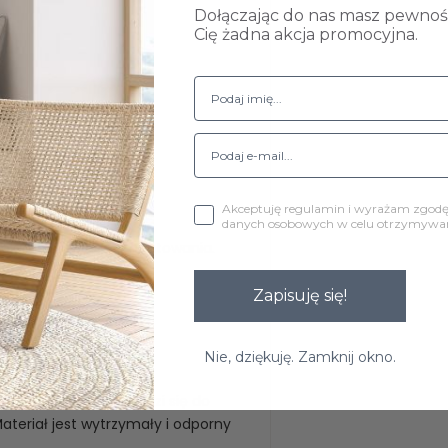
Dołączając do nas masz pewność
Cię żadna akcja promocyjna.
wane są w fotelach.
Akceptuję regulamin i wyrażam zgod
danych osobowych w celu otrzymywani
ch elementów do zamontowania.
Zapisuję się!
Nie, dziękuję. Zamknij okno.
 tkaniną.
lorystycznych sprawdzi się do
teriał jest wytrzymały i odporny