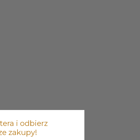
tera i odbierz
ze zakupy!