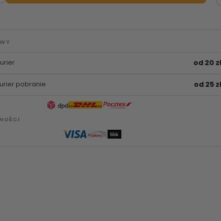
AWY
urier
od 20 z
urier pobranie
od 25 z
NOŚCI