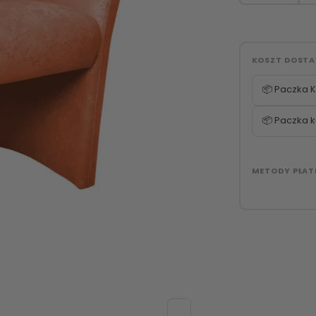
KOSZT DOST
📦 Paczka K
📦 Paczka k
METODY PŁAT