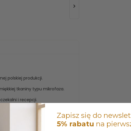

ej polskiej produkcji.
ękkiej tkaniny typu mikrofaza.
zekalni i recepcji.
Zapisz się do newslet
5% rabatu
na pierws