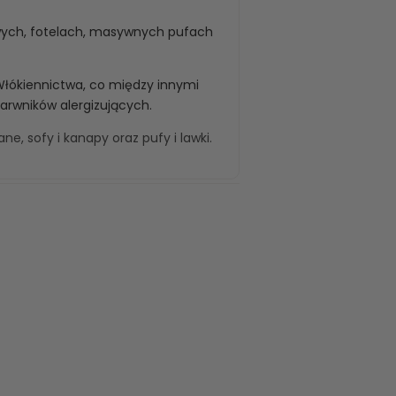
wych, fotelach, masywnych pufach
Włókiennictwa, co między innymi
barwników alergizujących.
wane
,
sofy i kanapy
oraz
pufy i lawki
.