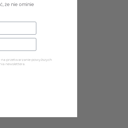
, że nie ominie
ę na przetwarzanie powyższych
a newslettera.