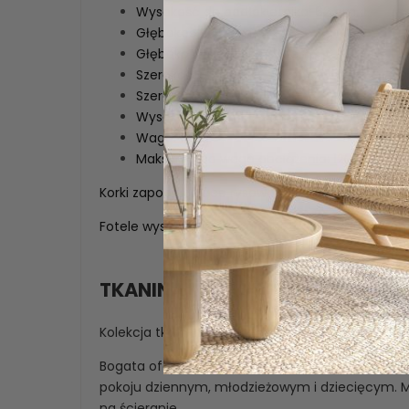
Wysokość do podłokietnika: 62 cm,
Głębokość: 60 cm,
Głębokość siedziska: 49 cm,
Szerokość: 65 cm,
Szerokość siedziska: 46 cm,
Wysokość oparcia: 34 cm,
Waga: 13 kg,
Maksymalna waga obciążenia: 120 kg.
Korki zapobiegające rysowaniu podłogi zamonto
Fotele wysyłane są w całości. Brak dodatkowy
TKANINA MIKROFAZA
Kolekcja tkanin Mikrofaza to przyjemna w dotyku
Bogata oferta głęboko nasyconych propozycji ko
pokoju dziennym, młodzieżowym i dziecięcym. Ma
na ścieranie.