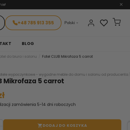
nie!
✕
+48 785 913 355

Polski
TAKT
BLOG
otel do biura i salonu
Fotel CLUB Mikrofaza 5 carrot
otele wypoczynkowe - wygodne meble do domu i salonu od producenta
B Mikrofaza 5 carrot
zł
lizacji zamówienia 5-14 dni roboczych
DODAJ DO KOSZYKA
