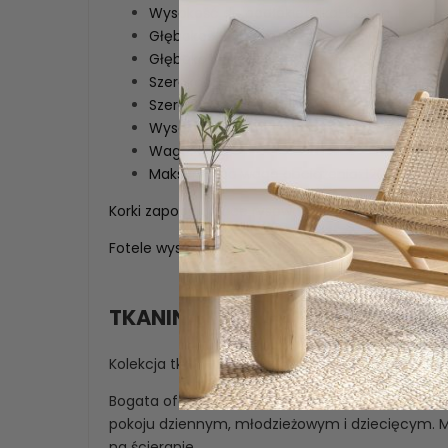
Wysokość do podłokietnika: 62 cm,
Głębokość: 60 cm,
Głębokość siedziska: 49 cm,
Szerokość: 65 cm,
Szerokość siedziska: 46 cm,
Wysokość oparcia: 34 cm,
Waga: 13 kg,
Maksymalna waga obciążenia: 120 kg.
Korki zapobiegające rysowaniu podłogi zamonto
Fotele wysyłane są w całości. Brak dodatkowy
TKANINA MIKROFAZA
Kolekcja tkanin Mikrofaza to przyjemna w dotyku
Bogata oferta głęboko nasyconych propozycji ko
pokoju dziennym, młodzieżowym i dziecięcym. Ma
na ścieranie.