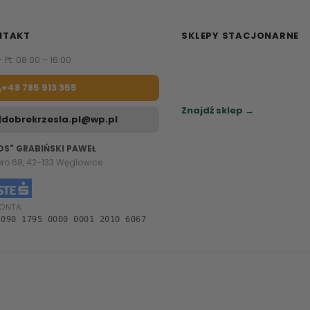
NTAKT
SKLEPY STACJONARNE
– Pt: 08:00 – 16:00
Zapraszamy do naszych sa
meblowych.
+48 785 913 355
Sprawdź najbliższy sklep.
Znajdź sklep →
dobrekrzesla.pl@wp.pl
OS" GRABIŃSKI PAWEŁ
oro 68, 42-133 Węglowice
ONTA:
1090 1795 0000 0001 2010 6067