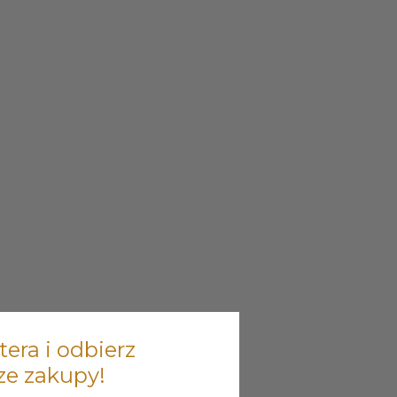
tera i odbierz
ze zakupy!