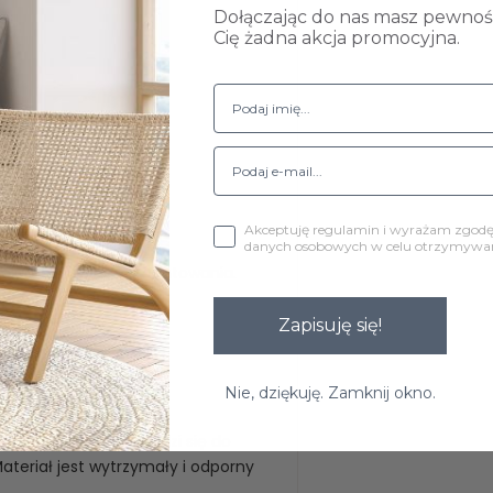
Dołączając do nas masz pewność
Cię żadna akcja promocyjna.
wane są w fotelach.
Akceptuję regulamin i wyrażam zgod
danych osobowych w celu otrzymywani
ch elementów do zamontowania.
Zapisuję się!
Nie, dziękuję. Zamknij okno.
 tkaniną.
lorystycznych sprawdzi się do
teriał jest wytrzymały i odporny