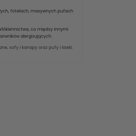
wych, fotelach, masywnych pufach
Włókiennictwa, co między innymi
barwników alergizujących.
wane
,
sofy i kanapy
oraz
pufy i lawki
.