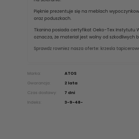
Pięknie prezentuje się na meblach wypoczynko
oraz poduszkach.
Tkanina posiada certyfikat Oeko-Tex Instytutu 
oznacza, że materiał jest wolny od szkodliwych 
Sprawdz rowniez nasza oferte:
krzesla tapicero
Marka:
ATOS
Gwarancja:
2 lata
Czas dostawy:
7 dni
Indeks:
3-9-48-