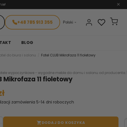
nie!
✕
+48 785 913 355

Polski
TAKT
BLOG
otel do biura i salonu
Fotel CLUB Mikrofaza 11 fioletowy
otele wypoczynkowe - wygodne meble do domu i salonu od producenta
B Mikrofaza 11 fioletowy
zł
lizacji zamówienia 5-14 dni roboczych
DODAJ DO KOSZYKA
