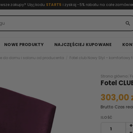
rwsze zakupy? Użyj kodu
START5
i zyskaj -5% rabatu na całe zamówie
search
NOWE PRODUKTY
NAJCZĘŚCIEJ KUPOWANE
KON
e do domu i salonu od producenta
Fotel club Nowy Styl – komfortowy f
Strona główna
/
F
Fotel CLU
303,00 
Brutto
Czas rea
ILOŚĆ