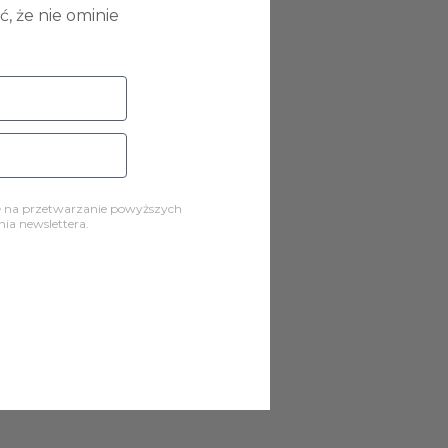
, że nie ominie
ę na przetwarzanie powyższych
a newslettera.