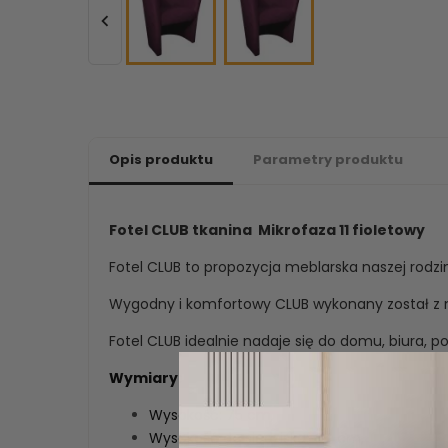

Opis produktu
Parametry produktu
Fotel CLUB tkanina Mikrofaza 11 fioletowy
Fotel CLUB to propozycja meblarska naszej rodzim
Wygodny i komfortowy CLUB wykonany został z mi
Fotel CLUB idealnie nadaje się do domu, biura, poc
Wymiary:
Wysokość: 75 cm,
Wysokość do siedziska: 44 cm,