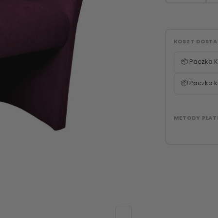
KOSZT DOST
📦 Paczka K
📦 Paczka k
METODY PŁAT