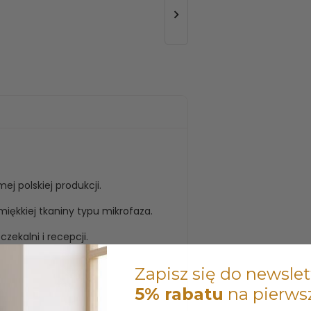

ej polskiej produkcji.
ękkiej tkaniny typu mikrofaza.
zekalni i recepcji.
Zapisz się do newslet
5% rabatu
na pierws