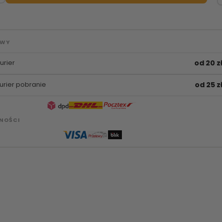
AWY
urier
od 20 z
urier pobranie
od 25 z
NOŚCI