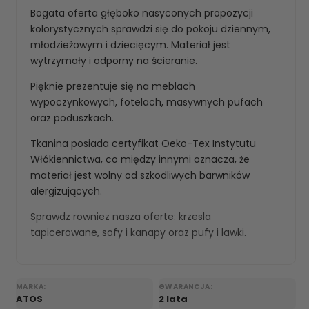
Bogata oferta głęboko nasyconych propozycji
kolorystycznych sprawdzi się do pokoju dziennym,
młodzieżowym i dziecięcym. Materiał jest
wytrzymały i odporny na ścieranie.
Pięknie prezentuje się na meblach
wypoczynkowych, fotelach, masywnych pufach
oraz poduszkach.
Tkanina posiada certyfikat Oeko-Tex Instytutu
Włókiennictwa, co między innymi oznacza, że
materiał jest wolny od szkodliwych barwników
alergizujących.
Sprawdz rowniez nasza oferte:
krzesla
tapicerowane
,
sofy i kanapy
oraz
pufy i lawki
.
MARKA:
GWARANCJA:
ATOS
2 lata