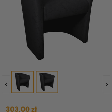


303,00 zł