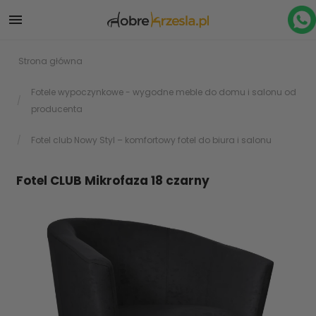

Strona główna
Fotele wypoczynkowe - wygodne meble do domu i salonu od
producenta
Fotel club Nowy Styl – komfortowy fotel do biura i salonu
Fotel CLUB Mikrofaza 18 czarny