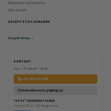
Śledzenie zamówienia
Lista życzeń
SKLEPY STACJONARNE
Zapraszamy do naszych salonów meblowych.
Znajdź sklep →
KONTAKT
Pon – Pt: 08:00 – 16:00
+48 785 913 355
dobrekrzesla.pl@wp.pl
"ATOS" GRABIŃSKI PAWEŁ
Jezioro 68, 42-133 Węglowice