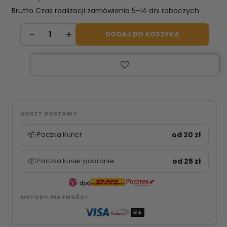
Brutto
Czas realizacji zamówienia 5-14 dni roboczych
DODAJ DO KOSZYKA
favorite_border
KOSZT DOSTAWY
📦 Paczka Kurier
od 20 zł
📦 Paczka kurier pobranie
od 25 zł
METODY PŁATNOŚCI