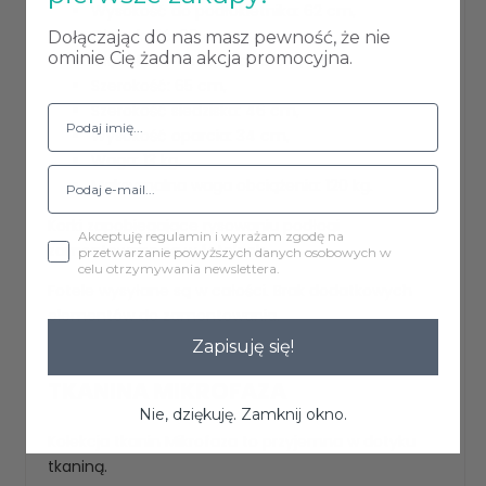
Wysokość do podłokietnika: 62 cm,
Głębokość: 60 cm,
Dołączając do nas masz pewność, że nie
ominie Cię żadna akcja promocyjna.
Głębokość siedziska: 49 cm,
Szerokość: 65 cm,
Szerokość siedziska: 46 cm,
Wysokość oparcia: 34 cm,
Waga: 13 kg,
Maksymalna waga obciążenia: 120 kg.
Korki zapobiegające rysowaniu podłogi
Akceptuję regulamin i wyrażam zgodę na
zamontowane są w fotelach.
przetwarzanie powyższych danych osobowych w
celu otrzymywania newslettera.
Fotele wysyłane są w całości. Brak dodatkowych
elementów do zamontowania.
Zapisuję się!
TKANINA MIKROFAZA
Nie, dziękuję. Zamknij okno.
Kolekcja tkanin Mikrofaza to przyjemna w dotyku
tkaniną.