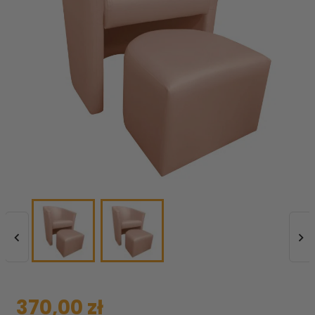


370,00 zł