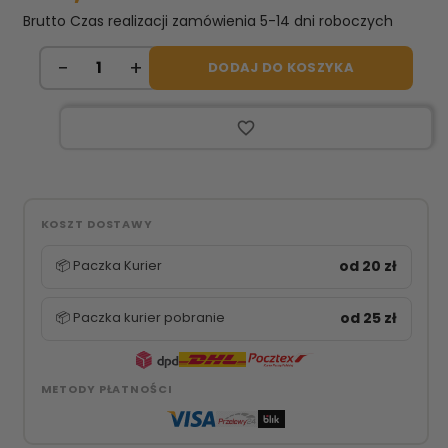
Brutto
Czas realizacji zamówienia 5-14 dni roboczych
DODAJ DO KOSZYKA
favorite_border
KOSZT DOSTAWY
📦 Paczka Kurier
od 20 zł
📦 Paczka kurier pobranie
od 25 zł
METODY PŁATNOŚCI