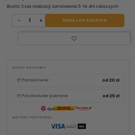
Brutto
Czas realizacji zamówienia 5-14 dni roboczych
DODAJ DO KOSZYKA
favorite_border
KOSZT DOSTAWY
📦 Paczka Kurier
od 20 zł
📦 Paczka kurier pobranie
od 25 zł
METODY PŁATNOŚCI