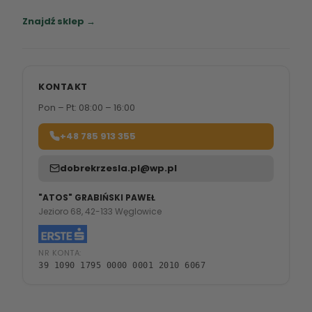
Zapraszamy do naszych salonów meblowych.
Znajdź sklep →
KONTAKT
Pon – Pt: 08:00 – 16:00
+48 785 913 355
dobrekrzesla.pl@wp.pl
"ATOS" GRABIŃSKI PAWEŁ
Jezioro 68, 42-133 Węglowice
NR KONTA:
39 1090 1795 0000 0001 2010 6067