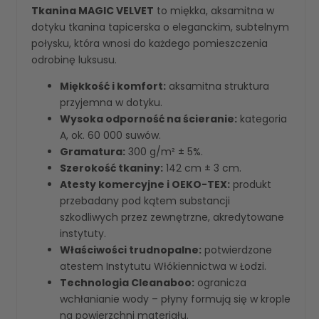
Tkanina MAGIC VELVET
to miękka, aksamitna w
dotyku tkanina tapicerska o eleganckim, subtelnym
połysku, która wnosi do każdego pomieszczenia
odrobinę luksusu.
Miękkość i komfort:
aksamitna struktura
przyjemna w dotyku.
Wysoka odporność na ścieranie:
kategoria
A, ok. 60 000 suwów.
Gramatura:
300 g/m² ± 5%.
Szerokość tkaniny:
142 cm ± 3 cm.
Atesty komercyjne i OEKO-TEX:
produkt
przebadany pod kątem substancji
szkodliwych przez zewnętrzne, akredytowane
instytuty.
Właściwości trudnopalne:
potwierdzone
atestem Instytutu Włókiennictwa w Łodzi.
Technologia Cleanaboo:
ogranicza
wchłanianie wody – płyny formują się w krople
na powierzchni materiału.