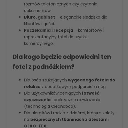
rozmów telefonicznych czy czytania
dokumentów.
Biuro, gabinet
– eleganckie siedzisko dla
klientów i gości.
Poczekalnia i recepcja
– komfortowy i
reprezentacyjny fotel do użytku
komercyjnego.
Dla kogo będzie odpowiedni ten
fotel z podnóżkiem?
Dla osób szukających
wygodnego fotela do
relaksu
z dodatkowym podparciem nóg.
Dla użytkowników ceniących
łatwość
czyszczenia
i praktyczne rozwiązania
(technologia Cleanaboo).
Dla alergików i rodzin z dziećmi, którym zależy
na
bezpiecznych tkaninach z atestami
OEKO-TEX
.