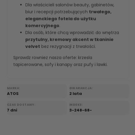
Dla właścicieli salonów beauty, gabinetów,
biur i recepcji potrzebujących
trwałego,
eleganckiego fotela do użytku
komercyjnego
.
Dla osób, które chcą wprowadzić do wnętrza
przytulny, kremowy akcent w tkaninie
velvet
bez rezygnacji z trwałości.
Sprawdz rowniez nasza oferte:
krzesla
tapicerowane
,
sofy i kanapy
oraz
pufy i lawki
.
MARKA:
GWARANCJA:
ATOS
2 lata
CZAS DOSTAWY:
INDEKS:
7 dni
3-248-68-