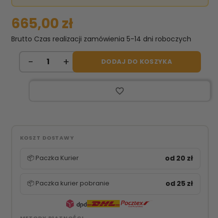
665,00 zł
Brutto
Czas realizacji zamówienia 5-14 dni roboczych
DODAJ DO KOSZYKA
favorite_border
KOSZT DOSTAWY
📦 Paczka Kurier
od 20 zł
📦 Paczka kurier pobranie
od 25 zł
METODY PŁATNOŚCI