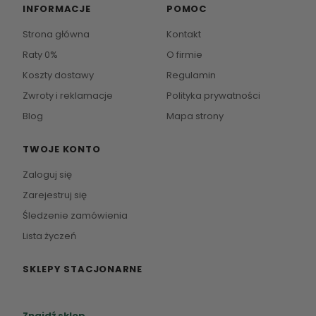
INFORMACJE
POMOC
Strona główna
Kontakt
Raty 0%
O firmie
Koszty dostawy
Regulamin
Zwroty i reklamacje
Polityka prywatności
Blog
Mapa strony
TWOJE KONTO
Zaloguj się
Zarejestruj się
Śledzenie zamówienia
Lista życzeń
SKLEPY STACJONARNE
Zapraszamy do naszych salonów meblowych.
Znajdź sklep →