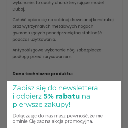
wykonanie, to cechy charakteryzujące model
Dubaj.
Całość opiera się na solidnej drewnianej konstrukcji
oraz wytrzymałych metalowych nogach
gwarantujących ponadprzeciętną stabilność
podczas użytkowania.
Antypoślizgowe wykonanie nóg, zabezpiecza
podłogę przed zarysowaniem.
Dane techniczne produktu:
Wysokość: 81 cm,
Zapisz się do newslettera
Wysokość do siedziska: 48 cm,
i odbierz
5% rabatu
na
pierwsze zakupy!
Głębokość: 59 cm,
Głębokość siedziska: 48 cm,
Dołączając do nas masz pewność, że nie
ominie Cię żadna akcja promocyjna.
Szerokość: 53 cm,