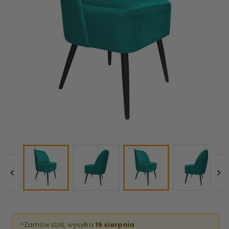


⚡
Zamów dziś, wysyłka
19 sierpnia