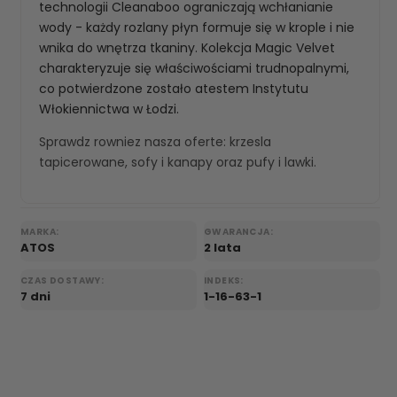
technologii Cleanaboo ograniczają wchłanianie
wody - każdy rozlany płyn formuje się w krople i nie
wnika do wnętrza tkaniny. Kolekcja Magic Velvet
charakteryzuje się właściwościami trudnopalnymi,
co potwierdzone zostało atestem Instytutu
Włokiennictwa w Łodzi.
Sprawdz rowniez nasza oferte:
krzesla
tapicerowane
,
sofy i kanapy
oraz
pufy i lawki
.
MARKA:
GWARANCJA:
ATOS
2 lata
CZAS DOSTAWY:
INDEKS:
7 dni
1-16-63-1