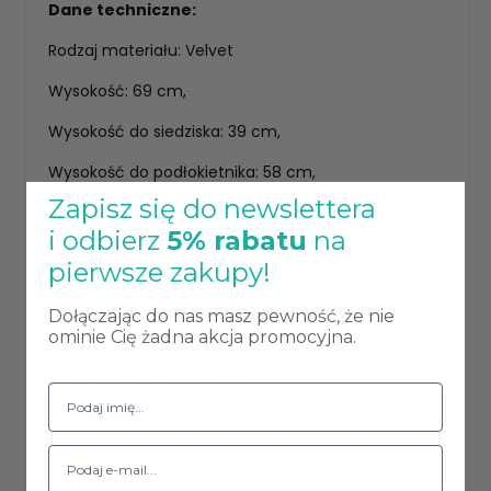
Dane techniczne:
Rodzaj materiału: Velvet
Wysokość: 69 cm,
Wysokość do siedziska: 39 cm,
Wysokość do podłokietnika: 58 cm,
Zapisz się do newslettera
Głębokość: 60 cm,
i odbierz
5% rabatu
na
Głębokość siedziska: 41 cm,
pierwsze zakupy!
Szerokość: 73 cm,
Dołączając do nas masz pewność, że nie
Szerokość siedziska: 42 cm,
ominie Cię żadna akcja promocyjna.
Wysokość oparcia: 34 cm,
Waga: 12 kg,
Maksymalna waga obciążenia: 120 kg.