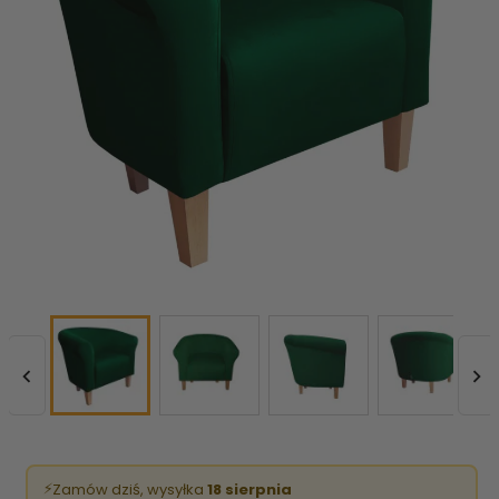


⚡
Zamów dziś, wysyłka
18 sierpnia