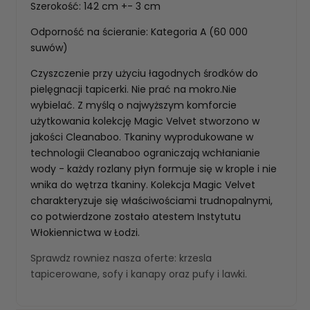
Szerokość: 142 cm +- 3 cm
Odporność na ścieranie: Kategoria A (60 000
suwów)
Czyszczenie przy użyciu łagodnych środków do
pielęgnacji tapicerki. Nie prać na mokro.Nie
wybielać. Z myślą o najwyższym komforcie
użytkowania kolekcję Magic Velvet stworzono w
jakości Cleanaboo. Tkaniny wyprodukowane w
technologii Cleanaboo ograniczają wchłanianie
wody - każdy rozlany płyn formuje się w krople i nie
wnika do wętrza tkaniny. Kolekcja Magic Velvet
charakteryzuje się właściwościami trudnopalnymi,
co potwierdzone zostało atestem Instytutu
Włokiennictwa w Łodzi.
Sprawdz rowniez nasza oferte:
krzesla
tapicerowane
,
sofy i kanapy
oraz
pufy i lawki
.