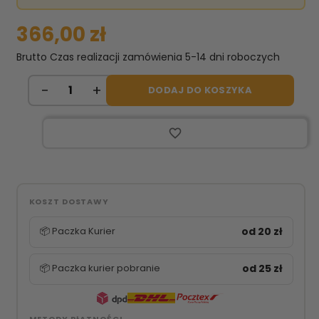
366,00 zł
Brutto
Czas realizacji zamówienia 5-14 dni roboczych
DODAJ DO KOSZYKA
favorite_border
KOSZT DOSTAWY
📦 Paczka Kurier
od 20 zł
📦 Paczka kurier pobranie
od 25 zł
METODY PŁATNOŚCI