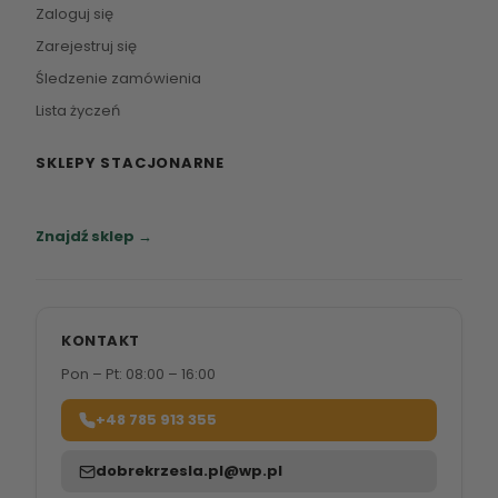
Zaloguj się
Zarejestruj się
Śledzenie zamówienia
Lista życzeń
SKLEPY STACJONARNE
Zapraszamy do naszych salonów meblowych.
Znajdź sklep →
KONTAKT
Pon – Pt: 08:00 – 16:00
+48 785 913 355
dobrekrzesla.pl@wp.pl