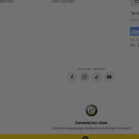
atności
Lista życzeń
"AT
Jezi
NR K
39 
SOCIAL MEDIA