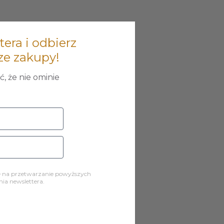
tera i odbierz
ze zakupy!
, że nie ominie
ę na przetwarzanie powyższych
a newslettera.