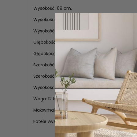
Wysokość: 69 cm,
Wysokość do siedziska: 39 cm,
Wysokość do podłokietnika: 58 cm,
Głębokość: 60 cm,
Głębokość siedziska: 41 cm,
Szerokość: 73 cm,
Szerokość siedziska: 42 cm,
Wysokość oparcia: 34 cm,
Waga: 12 kg,
Maksymalna waga obciążenia: 120 kg.
Fotele wysyłane są w całości. Tylko nóżki należy 