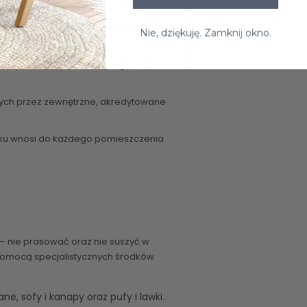
icerską. Charakteryzuje się wysoką
Nie, dziękuję. Zamknij okno.
atesty do użytku komercyjnego oraz
wych przez zewnętrzne, akredytowane
sku wnosi do każdego pomieszczenia
 – nie prasować oraz nie suszyć w
 pomocą specjalistycznych środków
wane
,
sofy i kanapy
oraz
pufy i lawki
.