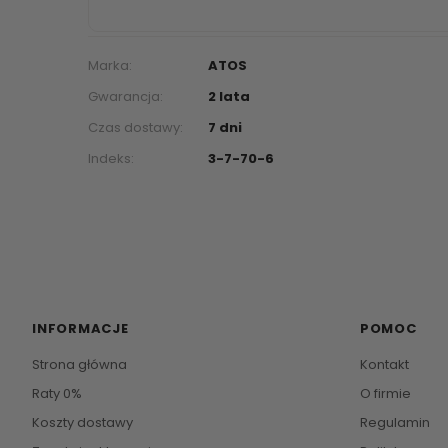
Marka:
ATOS
Gwarancja:
2 lata
Czas dostawy:
7 dni
Indeks:
3-7-70-6
INFORMACJE
POMOC
Strona główna
Kontakt
Raty 0%
O firmie
Koszty dostawy
Regulamin