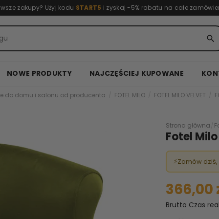
rwsze zakupy? Użyj kodu
START5
i zyskaj -5% rabatu na całe zamówie
search
NOWE PRODUKTY
NAJCZĘŚCIEJ KUPOWANE
KON
e do domu i salonu od producenta
FOTEL MILO
FOTEL MILO VELVET
F
Strona główna
/
F
Fotel Mil
⚡
Zamów dziś,
366,00 
Brutto
Czas rea