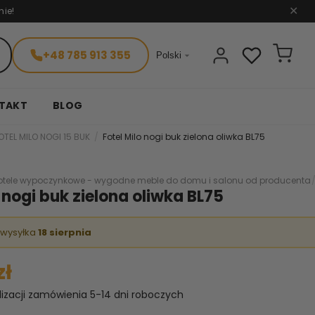
nie!
✕
+48 785 913 355

Polski
TAKT
BLOG
OTEL MILO NOGI 15 BUK
Fotel Milo nogi buk zielona oliwka BL75
otele wypoczynkowe - wygodne meble do domu i salonu od producenta
o nogi buk zielona oliwka BL75
 wysyłka
18 sierpnia
zł
lizacji zamówienia 5-14 dni roboczych