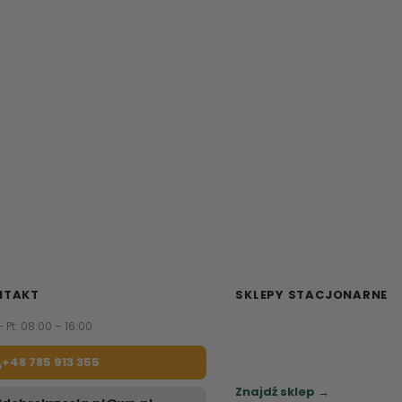
NTAKT
SKLEPY STACJONARNE
– Pt: 08:00 – 16:00
Zapraszamy do naszych sa
meblowych.
+48 785 913 355
Sprawdź najbliższy sklep.
Znajdź sklep →