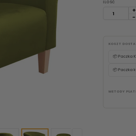
ILOŚĆ
KOSZT DOST
📦 Paczka K
📦 Paczka k
METODY PŁAT