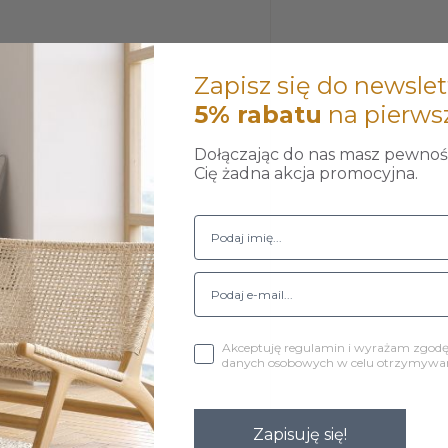
Zapisz się do newslet
5% rabatu
na pierws
Dołączając do nas masz pewność
Cię żadna akcja promocyjna.
Akceptuję regulamin i wyrażam zgod
danych osobowych w celu otrzymywani
wkręcić do fotela.
Zapisuję się!