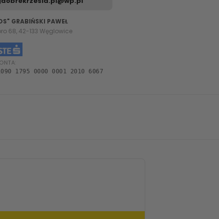
dobrekrzesla.pl@wp.pl
OS" GRABIŃSKI PAWEŁ
oro 68, 42-133 Węglowice
ONTA:
1090 1795 0000 0001 2010 6067