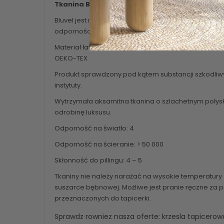
Tkanina Bluvel
Bluvel jest miękką i aksamitną w dotyku tkaniną tap
odpornością na ścieranie oraz mechacenie.
Materiał łatwy do utrzymania w czystości, posiada 
OEKO-TEX
Produkt sprawdzony pod kątem substancji szkodli
instytuty.
Wytrzymała aksamitna tkanina o szlachetnym poły
odrobinę luksusu.
Odporność na światło: 4
Odporność na ścieranie: > 50 000
Skłonność do pillingu: 4 – 5
Tkaniny nie należy narażać na wysokie temperatury
suszarce bębnowej. Możliwe jest pranie ręczne za
przeznaczonych do tapicerki.
Sprawdz rowniez nasza oferte:
krzesla tapicero