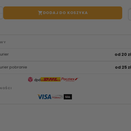
DODAJ DO KOSZYKA

AWY
urier
od 20 z
urier pobranie
od 25 z
NOŚCI