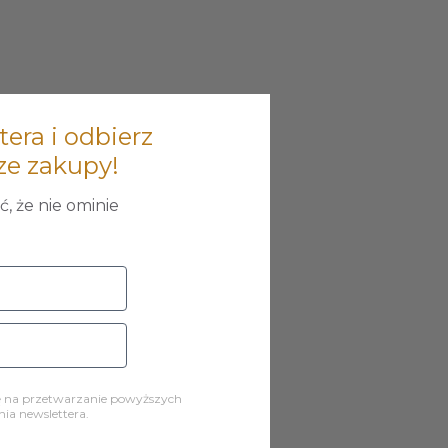
tera i odbierz
ze zakupy!
, że nie ominie
ę na przetwarzanie powyższych
a newslettera.