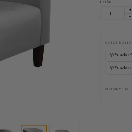
ILOŚĆ
KOSZT DOST
📦 Paczka K
📦 Paczka k
METODY PŁAT