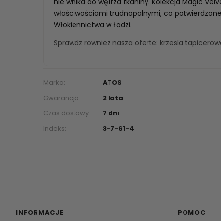
nie wnika do wętrza tkaniny. Kolekcja Magic Velv
właściwościami trudnopalnymi, co potwierdzone
Włokiennictwa w Łodzi.
Sprawdz rowniez nasza oferte:
krzesla tapicero
Marka:
ATOS
Gwarancja:
2 lata
Czas dostawy:
7 dni
Indeks:
3-7-61-4
INFORMACJE
POMOC