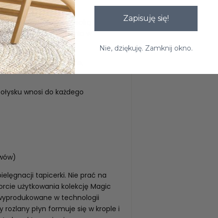
Zapisuję się!
 Charakteryzuje się wysoką
riał łatwy do utrzymania w
ego oraz OEKO-TEX
Nie, dziękuję. Zamknij okno.
liwych przez zewnętrzne,
ołysku wnosi do każdego
uwów)
elęgnacji tapicerki. Nie prać na
rcie użytkowania kolekcję Magic
 wyprodukowane w technologii
rozlany płyn formuje się w krople i