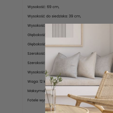
Wysokość: 69 cm,
Wysokość do siedziska: 39 cm,
Wysokość do podłokietnika: 58 cm,
Głębokość: 60 cm,
Głębokość siedziska: 41 cm,
Szerokość: 73 cm,
Szerokość siedziska: 42 cm,
Wysokość oparcia: 34 cm,
Waga: 12 kg,
Maksymalna waga obciążenia: 120 kg.
Fotele wysyłane są w całości. Tylko nóżki należy 