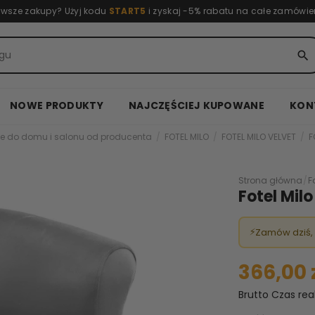
rwsze zakupy? Użyj kodu
START5
i zyskaj -5% rabatu na całe zamówie
search
NOWE PRODUKTY
NAJCZĘŚCIEJ KUPOWANE
KON
e do domu i salonu od producenta
FOTEL MILO
FOTEL MILO VELVET
F
Strona główna
/
F
Fotel Mil
⚡
Zamów dziś,
366,00 
Brutto
Czas rea