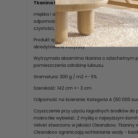
Tkanina MAGIC VELVET
miękka i aksamitna w dotyku tkaniną tapicerską.
odpornością na ścieranie oraz mechacenie.Mate
czystości, posiada atesty do użytku komercyjn
Produkt sprawdzony pod kątem substancji szkod
akredytowane instytuty.
Wytrzymała aksamitna tkanina o szlachetnym p
pomieszczenia odrobinę luksusu.
Gramatura: 300 g / m2 +- 5%
Szerokość: 142 cm +- 3 cm
Odporność na ścieranie: Kategoria A (60 000 s
Czyszczenie przy użyciu łagodnych środków do pi
mokro.Nie wybielać. Z myślą o najwyższym komfo
Velvet stworzono w jakości Cleanaboo. Tkaniny
Cleanaboo ograniczają wchłanianie wody - każdy 