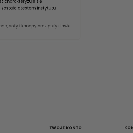
et charakteryzuje się
 zostało atestem Instytutu
wane
,
sofy i kanapy
oraz
pufy i lawki
.
TWOJE KONTO
KO