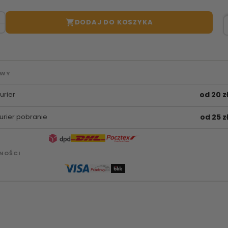
DODAJ DO KOSZYKA

AWY
urier
od 20 z
urier pobranie
od 25 z
NOŚCI