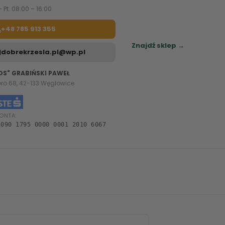
– Pt: 08:00 – 16:00
Zapraszamy do naszych sa
meblowych.
+48 785 913 355
Sprawdź najbliższy sklep.
Znajdź sklep →
dobrekrzesla.pl@wp.pl
OS" GRABIŃSKI PAWEŁ
oro 68, 42-133 Węglowice
ONTA:
1090 1795 0000 0001 2010 6067