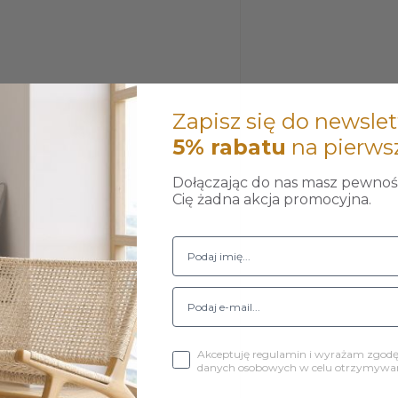
Zapisz się do newslet
5% rabatu
na pierws
Dołączając do nas masz pewność
Cię żadna akcja promocyjna.
wkręcić do fotela.
Akceptuję regulamin i wyrażam zgod
danych osobowych w celu otrzymywani