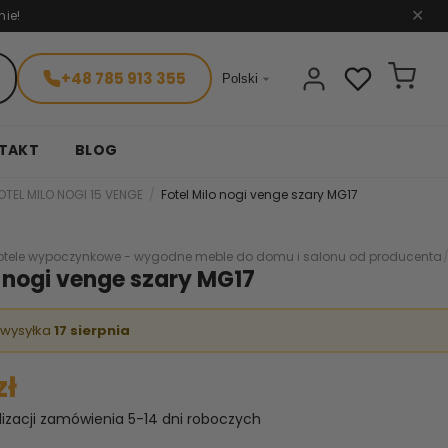
nie!
✕
+48 785 913 355

Polski
TAKT
BLOG
OTEL MILO NOGI 15 VENGE
Fotel Milo nogi venge szary MG17
otele wypoczynkowe - wygodne meble do domu i salonu od producenta
o nogi venge szary MG17
 wysyłka
17 sierpnia
zł
lizacji zamówienia 5-14 dni roboczych