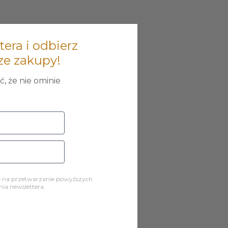
tera i odbierz
ze zakupy!
, że nie ominie
ę na przetwarzanie powyższych
a newslettera.