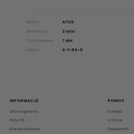
Marka:
ATOS
Gwarancja:
2 lata
Czas dostawy:
7 dni
Indeks:
3-7-54-9
INFORMACJE
POMOC
Strona główna
Kontakt
Raty 0%
O firmie
Koszty dostawy
Regulamin