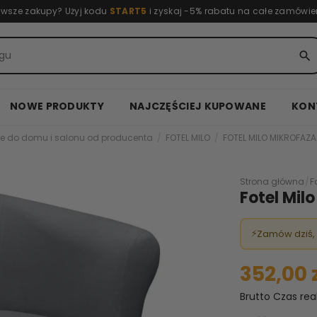
rwsze zakupy? Użyj kodu
START5
i zyskaj -5% rabatu na całe zamówie
search
NOWE PRODUKTY
NAJCZĘŚCIEJ KUPOWANE
KON
e do domu i salonu od producenta
FOTEL MILO
FOTEL MILO MIKROFAZA
Strona główna
/
F
Fotel Milo
⚡
Zamów dziś,
352,00 
Brutto
Czas rea