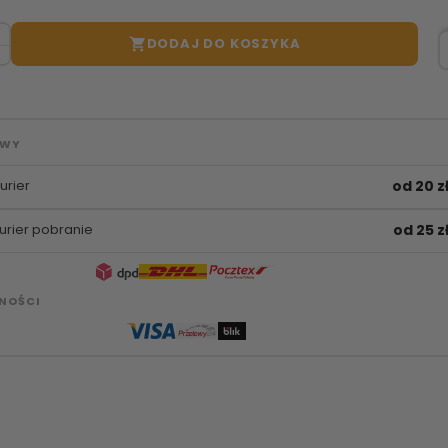
DODAJ DO KOSZYKA

AWY
urier
od 20 z
urier pobranie
od 25 z
NOŚCI