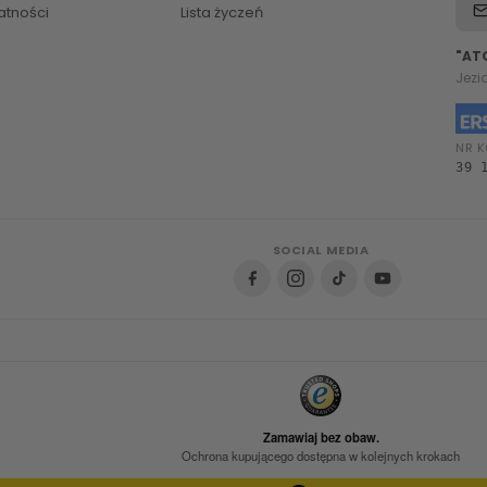
atności
Lista życzeń
"AT
Jezi
NR K
39 
SOCIAL MEDIA