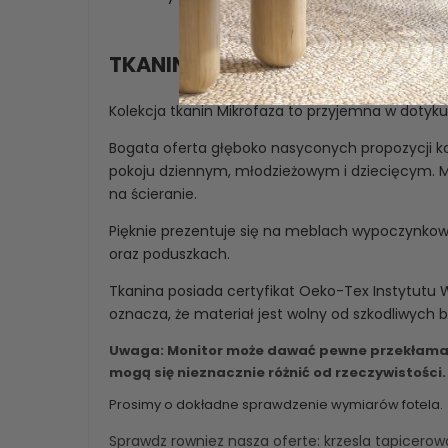
TKANINA MIKROFAZA
Kolekcja tkanin Mikrofaza to przyjemna w dotyku
Bogata oferta głęboko nasyconych propozycji ko
pokoju dziennym, młodzieżowym i dziecięcym. Ma
na ścieranie.
Pięknie prezentuje się na meblach wypoczynko
oraz poduszkach.
Tkanina posiada certyfikat Oeko-Tex Instytutu 
oznacza, że materiał jest wolny od szkodliwych 
Uwaga: Monitor może dawać pewne przekłaman
mogą się nieznacznie różnić od rzeczywistości.
Prosimy o dokładne sprawdzenie wymiarów fotela.
Sprawdz rowniez nasza oferte:
krzesla tapicero