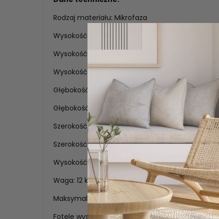
Rodzaj materiału: Mikrofaza
Wysokość: 74 cm,
Wysokość do siedziska: 44 cm,
Wysokość do podłokietnika: 63 cm,
Głębokość: 60 cm,
Głębokość siedziska: 41 cm,
Szerokość: 73 cm,
Szerokość siedziska: 42 cm,
Wysokość oparcia: 34 cm,
Waga: 12 kg,
Maksymalna waga obciążenia: 120 kg.
Fotele wysyłane są w całości. Tylko 4 nóżki należ