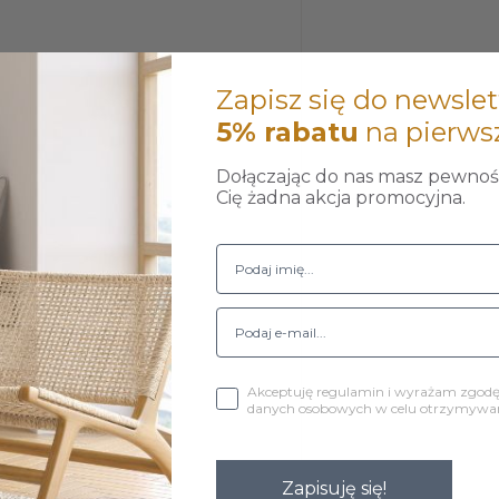
Zapisz się do newslet
5% rabatu
na pierws
Dołączając do nas masz pewność
Cię żadna akcja promocyjna.
Akceptuję regulamin i wyrażam zgod
danych osobowych w celu otrzymywani
Zapisuję się!
y wkręcić do fotela.