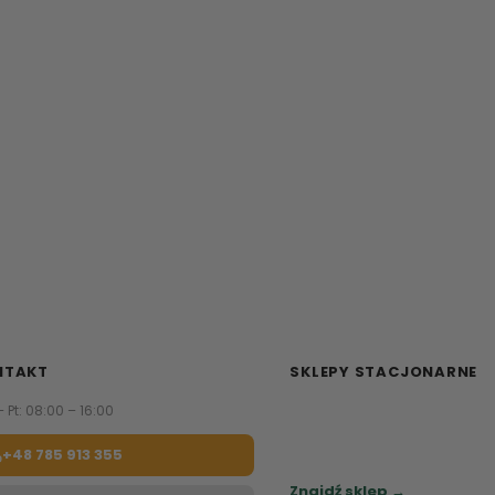
NTAKT
SKLEPY STACJONARNE
– Pt: 08:00 – 16:00
Zapraszamy do naszych sa
meblowych.
+48 785 913 355
Sprawdź najbliższy sklep.
Znajdź sklep →