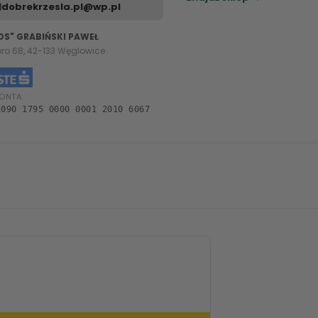
dobrekrzesla.pl@wp.pl
OS" GRABIŃSKI PAWEŁ
oro 68, 42-133 Węglowice
ONTA:
1090 1795 0000 0001 2010 6067