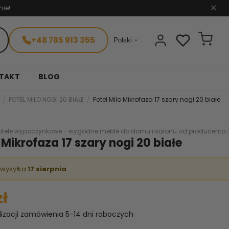
nie!
✕
+48 785 913 355

Polski
TAKT
BLOG
FOTEL MILO NOGI 20 BIAŁE
Fotel Milo Mikrofaza 17 szary nogi 20 białe
otele wypoczynkowe - wygodne meble do domu i salonu od producenta
 Mikrofaza 17 szary nogi 20 białe
 wysyłka
17 sierpnia
zł
lizacji zamówienia 5-14 dni roboczych