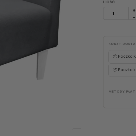
ILOŚĆ
KOSZT DOST
📦 Paczka K
📦 Paczka k
METODY PŁAT