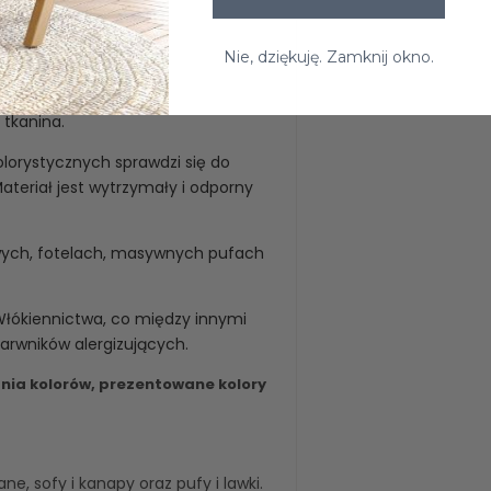
Nie, dziękuję. Zamknij okno.
 tkanina.
lorystycznych sprawdzi się do
teriał jest wytrzymały i odporny
wych, fotelach, masywnych pufach
Włókiennictwa, co między innymi
barwników alergizujących.
ia kolorów, prezentowane kolory
wane
,
sofy i kanapy
oraz
pufy i lawki
.